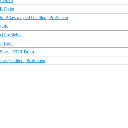
E Doku
NDR Doku
e Bikes recyled | Galileo | ProSieben
 DOK
o | ProSieben
on Bern
b Story | NDR Doku
er | Galileo | ProSieben