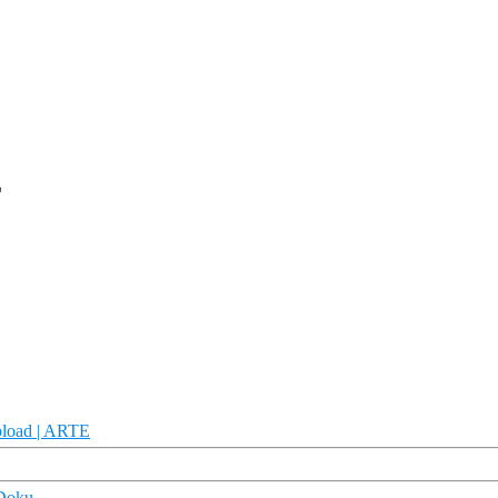
E
upload | ARTE
 Doku