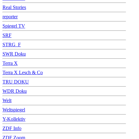
Real Stories
reporter
Spiegel TV
SRF
STRG_F
SWR Doku
Terra X
Terra X Lesch & Co
TRU DOKU
WDR Doku
Welt
Weltspiegel
Y-Kollektiv
ZDF Info
ZDF Zoom