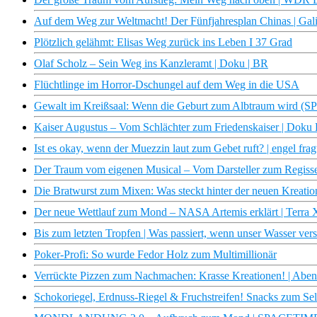
Auf dem Weg zur Weltmacht! Der Fünfjahresplan Chinas | Gali
Plötzlich gelähmt: Elisas Weg zurück ins Leben I 37 Grad
Olaf Scholz – Sein Weg ins Kanzleramt | Doku | BR
Flüchtlinge im Horror-Dschungel auf dem Weg in die USA
Gewalt im Kreißsaal: Wenn die Geburt zum Albtraum wird (
Kaiser Augustus – Vom Schlächter zum Friedenskaiser | Dok
Ist es okay, wenn der Muezzin laut zum Gebet ruft? | engel frag
Der Traum vom eigenen Musical – Vom Darsteller zum Regiss
Die Bratwurst zum Mixen: Was steckt hinter der neuen Kreation
Der neue Wettlauf zum Mond – NASA Artemis erklärt | Terra
Bis zum letzten Tropfen | Was passiert, wenn unser Wasser v
Poker-Profi: So wurde Fedor Holz zum Multimillionär
Verrückte Pizzen zum Nachmachen: Krasse Kreationen! | Aben
Schokoriegel, Erdnuss-Riegel & Fruchstreifen! Snacks zum Sel