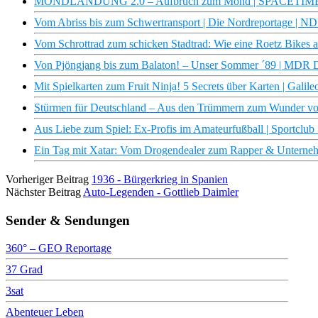
MONDLANDUNG 2.0 – Aufbruch zum Mond | SPACETIM
Vom Abriss bis zum Schwertransport | Die Nordreportage | 
Vom Schrottrad zum schicken Stadtrad: Wie eine Roetz Bikes alt
Von Pjöngjang bis zum Balaton! – Unser Sommer ´89 | MDR
Mit Spielkarten zum Fruit Ninja! 5 Secrets über Karten | Galile
Stürmen für Deutschland – Aus den Trümmern zum Wunder v
Aus Liebe zum Spiel: Ex-Profis im Amateurfußball | Sportclu
Ein Tag mit Xatar: Vom Drogendealer zum Rapper & Unternehm
Vorheriger Beitrag
1936 - Bürgerkrieg in Spanien
Nächster Beitrag
Auto-Legenden - Gottlieb Daimler
Sender & Sendungen
360° – GEO Reportage
37 Grad
3sat
Abenteuer Leben