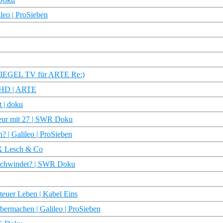
leo | ProSieben
SPIEGEL TV für ARTE Re:)
u HD | ARTE
t | doku
eur mit 27 | SWR Doku
? | Galileo | ProSieben
 X Lesch & Co
erschwindet? | SWR Doku
teuer Leben | Kabel Eins
bermachen | Galileo | ProSieben