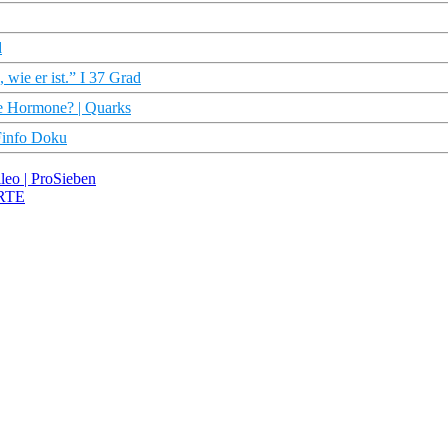
d
wie er ist.” I 37 Grad
che Hormone? | Quarks
Finfo Doku
ileo | ProSieben
ARTE