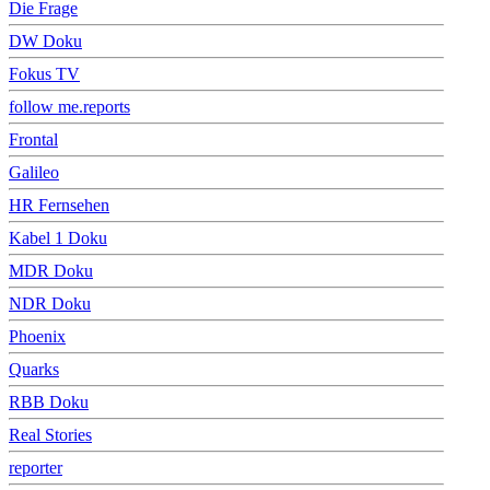
Die Frage
DW Doku
Fokus TV
follow me.reports
Frontal
Galileo
HR Fernsehen
Kabel 1 Doku
MDR Doku
NDR Doku
Phoenix
Quarks
RBB Doku
Real Stories
reporter