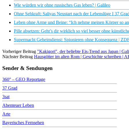
Wie würden wir ohne russisches Gas leben? | Galileo
Ohne Sehkraft: Saliyas Neustart nach der Lebenslüge I 37 Gra
Leben ohne Arme und Beine: “Ich nehme meinen Körper so an, 
Pille absetzen: Geht’s dir wirklich so viel besser ohne künstli
Supermacht Geheimdienst: Spionieren ohne Konsequenz | ZD
Vorheriger Beitrag
"Kakigori", der beliebte Eis-Trend aus Japan | Gal
Nächster Beitrag
Hausgötter im alten Rom | Geschichte schreiben | 
Sender & Sendungen
360° – GEO Reportage
37 Grad
3sat
Abenteuer Leben
Arte
Bayerisches Fernsehen