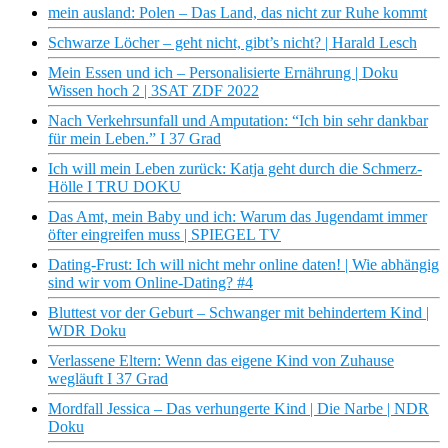
mein ausland: Polen – Das Land, das nicht zur Ruhe kommt
Schwarze Löcher – geht nicht, gibt’s nicht? | Harald Lesch
Mein Essen und ich – Personalisierte Ernährung | Doku
Wissen hoch 2 | 3SAT ZDF 2022
Nach Verkehrsunfall und Amputation: “Ich bin sehr dankbar
für mein Leben.” I 37 Grad
Ich will mein Leben zurück: Katja geht durch die Schmerz-
Hölle I TRU DOKU
Das Amt, mein Baby und ich: Warum das Jugendamt immer
öfter eingreifen muss | SPIEGEL TV
Dating-Frust: Ich will nicht mehr online daten! | Wie abhängig
sind wir vom Online-Dating? #4
Bluttest vor der Geburt – Schwanger mit behindertem Kind |
WDR Doku
Verlassene Eltern: Wenn das eigene Kind von Zuhause
wegläuft I 37 Grad
Mordfall Jessica – Das verhungerte Kind | Die Narbe | NDR
Doku