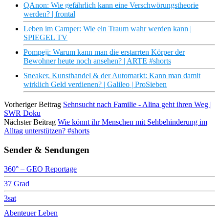
QAnon: Wie gefährlich kann eine Verschwörungstheorie
werden? | frontal
Leben im Camper: Wie ein Traum wahr werden kann |
SPIEGEL TV
Pompeji: Warum kann man die erstarrten Körper der
Bewohner heute noch ansehen? | ARTE #shorts
Sneaker, Kunsthandel & der Automarkt: Kann man damit
wirklich Geld verdienen? | Galileo | ProSieben
Vorheriger Beitrag
Sehnsucht nach Familie - Alina geht ihren Weg |
SWR Doku
Nächster Beitrag
Wie könnt ihr Menschen mit Sehbehinderung im
Alltag unterstützen? #shorts
Sender & Sendungen
360° – GEO Reportage
37 Grad
3sat
Abenteuer Leben