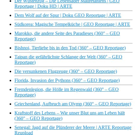
Der Wüstenzug – Die Lebensader Mauretaniens | GEO
Reportage | Doku HD | ARTE
Dem Wolf auf der Spur | Doku GEO Reportage | ARTE
Südkorea: Magische Tempelküche | GEO Reportage | ARTE
Marokko, die andere Seite des Paradieses (360° – GEO
Reportage)
Bishnoi, Tierliebe bis in den Tod (360° – GEO Reportage)
Taipan die gefährlichste Schlange der Welt (360° – GEO
Reportage)
Die versunkenen Flugzeuge (360° – GEO Reportage)
Florida, Invasion der Pythons (360° – GEO Reportage)
Fremdenlegion, die Hölle im Regenwald (360° – GEO
Reportage)
Griechenland, Aufbruch am Olymp (360° – GEO Reportage)
Kraftstoff des Lebens – Wie unser Blut uns am Leben hält
(360° – GEO Reportage)
Senegal: Jagd auf die Plünderer der Meere | ARTE Reportage
Reupload