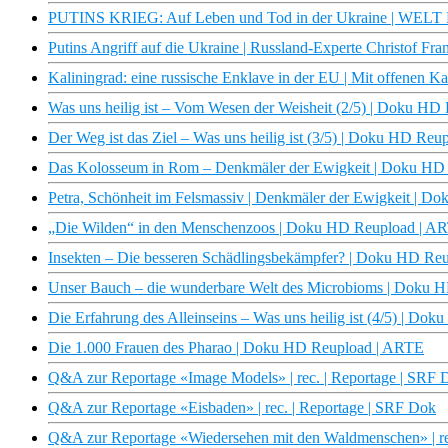
PUTINS KRIEG: Auf Leben und Tod in der Ukraine | WELT 
Putins Angriff auf die Ukraine | Russland-Experte Christof F
Kaliningrad: eine russische Enklave in der EU | Mit offenen 
Was uns heilig ist – Vom Wesen der Weisheit (2/5) | Doku H
Der Weg ist das Ziel – Was uns heilig ist (3/5) | Doku HD Re
Das Kolosseum in Rom – Denkmäler der Ewigkeit | Doku HD
Petra, Schönheit im Felsmassiv | Denkmäler der Ewigkeit | 
„Die Wilden“ in den Menschenzoos | Doku HD Reupload | A
Insekten – Die besseren Schädlingsbekämpfer? | Doku HD Re
Unser Bauch – die wunderbare Welt des Microbioms | Doku 
Die Erfahrung des Alleinseins – Was uns heilig ist (4/5) | D
Die 1.000 Frauen des Pharao | Doku HD Reupload | ARTE
Q&A zur Reportage «Image Models» | rec. | Reportage | SRF 
Q&A zur Reportage «Eisbaden» | rec. | Reportage | SRF Dok
Q&A zur Reportage «Wiedersehen mit den Waldmenschen» | re