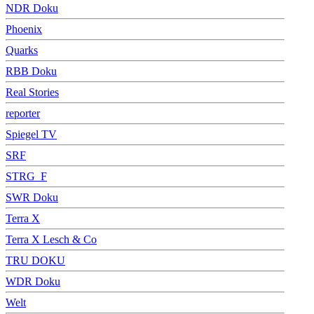
NDR Doku
Phoenix
Quarks
RBB Doku
Real Stories
reporter
Spiegel TV
SRF
STRG_F
SWR Doku
Terra X
Terra X Lesch & Co
TRU DOKU
WDR Doku
Welt