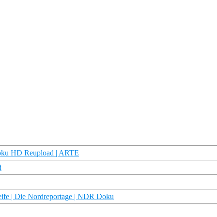
 Doku HD Reupload | ARTE
d
treife | Die Nordreportage | NDR Doku