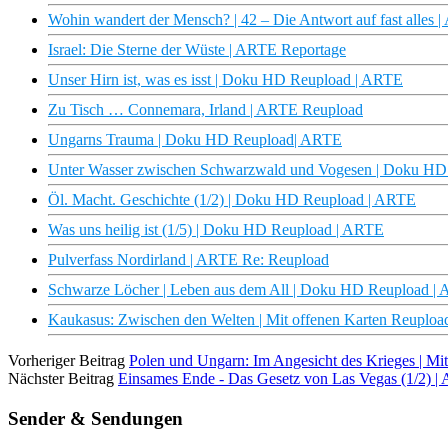
Wohin wandert der Mensch? | 42 – Die Antwort auf fast alles 
Israel: Die Sterne der Wüste | ARTE Reportage
Unser Hirn ist, was es isst | Doku HD Reupload | ARTE
Zu Tisch … Connemara, Irland | ARTE Reupload
Ungarns Trauma | Doku HD Reupload| ARTE
Unter Wasser zwischen Schwarzwald und Vogesen | Doku HD
Öl. Macht. Geschichte (1/2) | Doku HD Reupload | ARTE
Was uns heilig ist (1/5) | Doku HD Reupload | ARTE
Pulverfass Nordirland | ARTE Re: Reupload
Schwarze Löcher | Leben aus dem All | Doku HD Reupload |
Kaukasus: Zwischen den Welten | Mit offenen Karten Reuplo
Vorheriger Beitrag
Polen und Ungarn: Im Angesicht des Krieges | Mi
Nächster Beitrag
Einsames Ende - Das Gesetz von Las Vegas (1/2) 
Sender & Sendungen