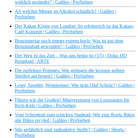
wirklich gesünder? | Galileo | ProSieben
Ab welcher Menge ist Alkohol schädlich? | Galileo |
ProSieben
Der Kakao König von London: So erfolgreich ist das Kakao-
Café Konzept | Galileo | ProSieben
Benzinpreise noch immer extrem hoch: Was ist aus dem
Benzinrabatt geworden? | Galileo | ProSieben
Der Weg ist das Ziel – Was uns heilig ist (3/5) | Doku HD
Reupload | ARTE
Die perfekten Pommes: Wie gelingen die krossen gelben
Streifen am besten? | Galileo | ProSieben
Leser, Sportler, Weinkenner: Wie tickt Olaf Scholz? | Galileo |
ProSieben
Flitzen wie die Großen! Miniversionen von Luxusautos für
Rich-Kids | Galileo | ProSieben
Vom Schrottrad zum schicken Stadtrad: Wie eine Roetz Bikes
alte Bikes recyled | Galileo | ProSieben
Wie gefährlich sind radioaktive Stoffe? | Galileo | Shorts |
ProSieben