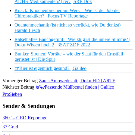
ADHS-Medikamenten? | rec. | SRF Dok
Knack! Knochenbrecher am Werk – Wie ist der Job der
Chiropraktiker? | Focus TV Reportage
Quantenmechanik (ist nicht so verrückt, wie Du denkst) |
Harald Lesch
Rätselhaftes Bauchgefühl – Wie klug ist die innere Stimme? |
Doku Wissen hoch 2 | 3SAT ZDF 2022
Bunker, Sirenen, Vorräte – wie der Staat für den Ernstfall
gerüstet ist | Die Spur
🍺Bier ist eigentlich gesund? | Galileo
Vorheriger Beitrag
Zaras Autowerkstatt | Doku HD | ARTE
Nächster Beitrag
🗑🤩Passende Müllbeutel finden | Galileo |
ProSieben
Sender & Sendungen
360° – GEO Reportage
37 Grad