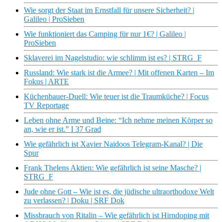
Wie sorgt der Staat im Ernstfall für unsere Sicherheit? |
Galileo | ProSieben
Wie funktioniert das Camping für nur 1€? | Galileo |
ProSieben
Sklaverei im Nagelstudio: wie schlimm ist es? | STRG_F
Russland: Wie stark ist die Armee? | Mit offenen Karten – Im
Fokus | ARTE
Küchenbauer-Duell: Wie teuer ist die Traumküche? | Focus
TV Reportage
Leben ohne Arme und Beine: “Ich nehme meinen Körper so
an, wie er ist.” I 37 Grad
Wie gefährlich ist Xavier Naidoos Telegram-Kanal? | Die
Spur
Frank Thelens Aktien: Wie gefährlich ist seine Masche? |
STRG_F
Jude ohne Gott – Wie ist es, die jüdische ultraorthodoxe Welt
zu verlassen? | Doku | SRF Dok
Missbrauch von Ritalin – Wie gefährlich ist Hirndoping mit