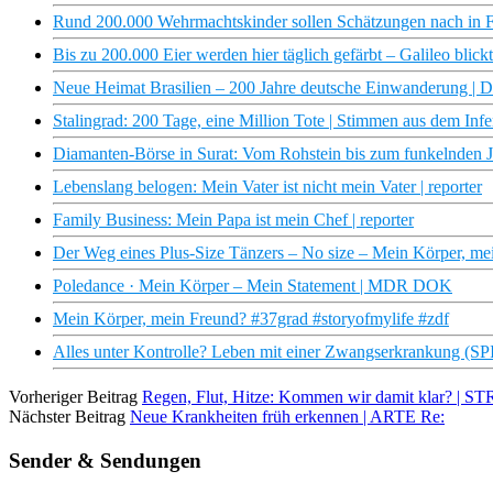
Rund 200.000 Wehrmachtskinder sollen Schätzungen nach in F
Bis zu 200.000 Eier werden hier täglich gefärbt – Galileo blickt
Neue Heimat Brasilien – 200 Jahre deutsche Einwanderung |
Stalingrad: 200 Tage, eine Million Tote | Stimmen aus dem Inf
Diamanten-Börse in Surat: Vom Rohstein bis zum funkelnden J
Lebenslang belogen: Mein Vater ist nicht mein Vater | reporter
Family Business: Mein Papa ist mein Chef | reporter
Der Weg eines Plus-Size Tänzers – No size – Mein Körper, mei
Poledance · Mein Körper – Mein Statement | MDR DOK
Mein Körper, mein Freund? #37grad #storyofmylife #zdf
Alles unter Kontrolle? Leben mit einer Zwangserkrankung (
Vorheriger Beitrag
Regen, Flut, Hitze: Kommen wir damit klar? | S
Nächster Beitrag
Neue Krankheiten früh erkennen | ARTE Re:
Sender & Sendungen