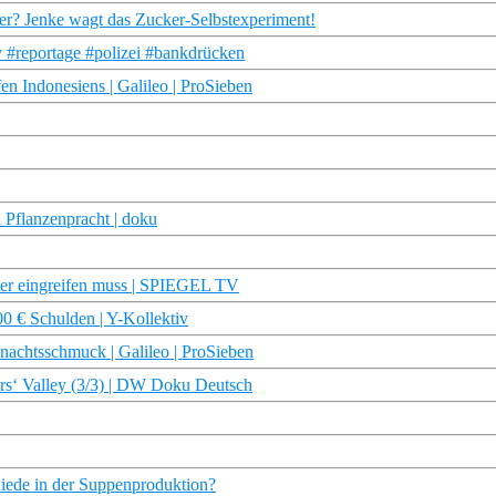
r? Jenke wagt das Zucker-Selbstexperiment!
v #reportage #polizei #bankdrücken
n Indonesiens | Galileo | ProSieben
 Pflanzenpracht | doku
er eingreifen muss | SPIEGEL TV
00 € Schulden | Y-Kollektiv
nachtsschmuck | Galileo | ProSieben
rs‘ Valley (3/3) | DW Doku Deutsch
iede in der Suppenproduktion?