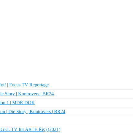
 Not! | Focus TV Reportage
Die Story | Kontrovers | BR24
tation 1 | MDR DOK
on | Die Story | Kontrovers | BR24
PIEGEL TV für ARTE Re:) (2021)