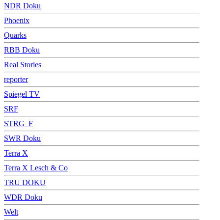
NDR Doku
Phoenix
Quarks
RBB Doku
Real Stories
reporter
Spiegel TV
SRF
STRG_F
SWR Doku
Terra X
Terra X Lesch & Co
TRU DOKU
WDR Doku
Welt