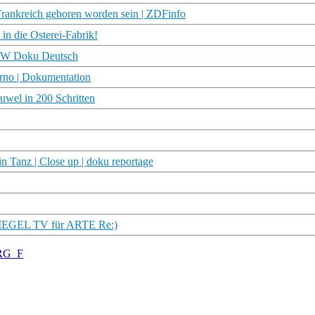
rankreich geboren worden sein | ZDFinfo
 in die Osterei-Fabrik!
 DW Doku Deutsch
erno | Dokumentation
uwel in 200 Schritten
n Tanz | Close up | doku reportage
SPIEGEL TV für ARTE Re:)
TRG_F