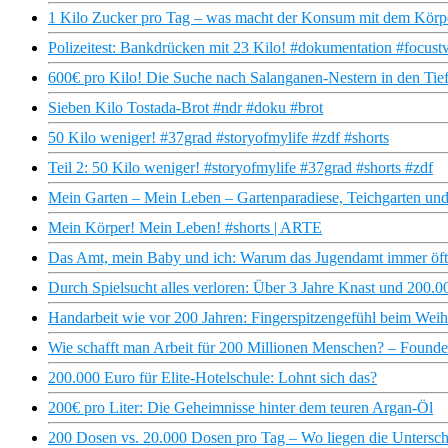
1 Kilo Zucker pro Tag – was macht der Konsum mit dem Körpe
Polizeitest: Bankdrücken mit 23 Kilo! #dokumentation #focust
600€ pro Kilo! Die Suche nach Salanganen-Nestern in den Tiefe
Sieben Kilo Tostada-Brot #ndr #doku #brot
50 Kilo weniger! #37grad #storyofmylife #zdf #shorts
Teil 2: 50 Kilo weniger! #storyofmylife #37grad #shorts #zdf
Mein Garten – Mein Leben – Gartenparadiese, Teichgarten und
Mein Körper! Mein Leben! #shorts | ARTE
Das Amt, mein Baby und ich: Warum das Jugendamt immer öft
Durch Spielsucht alles verloren: Über 3 Jahre Knast und 200.0
Handarbeit wie vor 200 Jahren: Fingerspitzengefühl beim Weih
Wie schafft man Arbeit für 200 Millionen Menschen? – Founde
200.000 Euro für Elite-Hotelschule: Lohnt sich das?
200€ pro Liter: Die Geheimnisse hinter dem teuren Argan-Öl
200 Dosen vs. 20.000 Dosen pro Tag – Wo liegen die Untersch