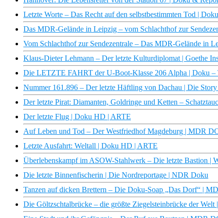
Letzte Worte – Das Recht auf den selbstbestimmten Tod | Do
Das MDR-Gelände in Leipzig – vom Schlachthof zur Sendez
Vom Schlachthof zur Sendezentrale – Das MDR-Gelände in 
Klaus-Dieter Lehmann – Der letzte Kulturdiplomat | Goethe I
Die LETZTE FAHRT der U-Boot-Klasse 206 Alpha | Doku – 
Nummer 161.896 – Der letzte Häftling von Dachau | Die Story
Der letzte Pirat: Diamanten, Goldringe und Ketten – Schatztauc
Der letzte Flug | Doku HD | ARTE
Auf Leben und Tod – Der Westfriedhof Magdeburg | MDR 
Letzte Ausfahrt: Weltall | Doku HD | ARTE
Überlebenskampf im ASOW-Stahlwerk – Die letzte Basti
Die letzte Binnenfischerin | Die Nordreportage | NDR Doku
Tanzen auf dicken Brettern – Die Doku-Soap „Das Dorf“ |
Die Göltzschtalbrücke – die größte Ziegelsteinbrücke der We