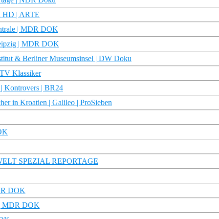
ku HD | ARTE
entrale | MDR DOK
Leipzig | MDR DOK
nstitut & Berliner Museumsinsel | DW Doku
TV Klassiker
 | Kontrovers | BR24
her in Kroatien | Galileo | ProSieben
DOK
on | WELT SPEZIAL REPORTAGE
 MDR DOK
lt | MDR DOK