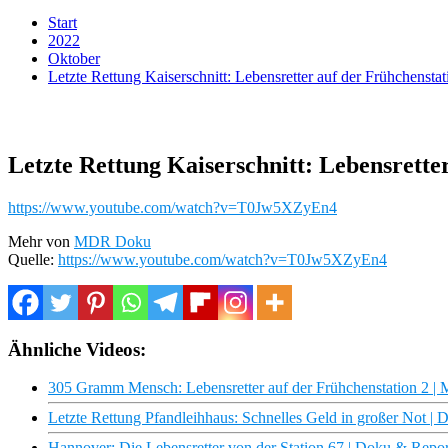
Start
2022
Oktober
Letzte Rettung Kaiserschnitt: Lebensretter auf der Frühchens
Letzte Rettung Kaiserschnitt: Lebensrett
https://www.youtube.com/watch?v=T0Jw5XZyEn4
Mehr von
MDR Doku
Quelle:
https://www.youtube.com/watch?v=T0Jw5XZyEn4
Ähnliche Videos:
305 Gramm Mensch: Lebensretter auf der Frühchenstation 2
Letzte Rettung Pfandleihhaus: Schnelles Geld in großer Not | 
Hannover: Die Lebensretter von der Station 67 | Doku & Rep