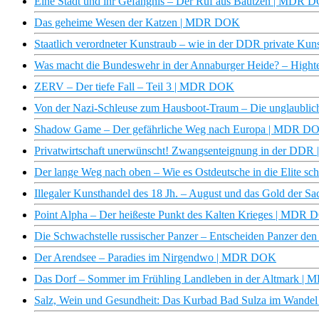
Eine Stadt und ihr Gefängnis – Der Ruf aus Bautzen | MDR 
Das geheime Wesen der Katzen | MDR DOK
Staatlich verordneter Kunstraub – wie in der DDR private K
Was macht die Bundeswehr in der Annaburger Heide? – Hight
ZERV – Der tiefe Fall – Teil 3 | MDR DOK
Von der Nazi-Schleuse zum Hausboot-Traum – Die unglaublic
Shadow Game – Der gefährliche Weg nach Europa | MDR D
Privatwirtschaft unerwünscht! Zwangsenteignung in der D
Der lange Weg nach oben – Wie es Ostdeutsche in die Elite 
Illegaler Kunsthandel des 18 Jh. – August und das Gold der
Point Alpha – Der heißeste Punkt des Kalten Krieges | MDR
Die Schwachstelle russischer Panzer – Entscheiden Panzer d
Der Arendsee – Paradies im Nirgendwo | MDR DOK
Das Dorf – Sommer im Frühling Landleben in der Altmark 
Salz, Wein und Gesundheit: Das Kurbad Bad Sulza im Wande