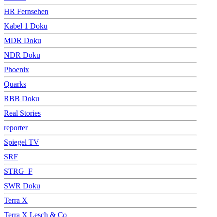
HR Fernsehen
Kabel 1 Doku
MDR Doku
NDR Doku
Phoenix
Quarks
RBB Doku
Real Stories
reporter
Spiegel TV
SRF
STRG_F
SWR Doku
Terra X
Terra X Lesch & Co