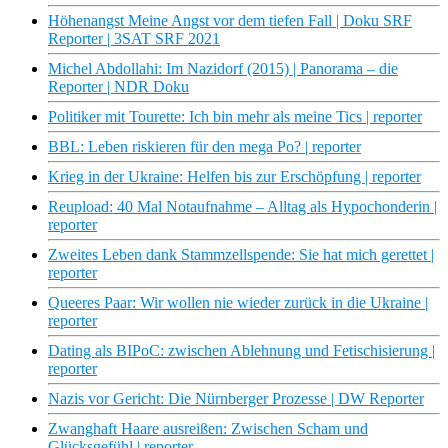
Höhenangst Meine Angst vor dem tiefen Fall | Doku SRF
Reporter | 3SAT SRF 2021
Michel Abdollahi: Im Nazidorf (2015) | Panorama – die
Reporter | NDR Doku
Politiker mit Tourette: Ich bin mehr als meine Tics | reporter
BBL: Leben riskieren für den mega Po? | reporter
Krieg in der Ukraine: Helfen bis zur Erschöpfung | reporter
Reupload: 40 Mal Notaufnahme – Alltag als Hypochonderin |
reporter
Zweites Leben dank Stammzellspende: Sie hat mich gerettet |
reporter
Queeres Paar: Wir wollen nie wieder zurück in die Ukraine |
reporter
Dating als BIPoC: zwischen Ablehnung und Fetischisierung |
reporter
Nazis vor Gericht: Die Nürnberger Prozesse | DW Reporter
Zwanghaft Haare ausreißen: Zwischen Scham und
Glücksgefühl | reporter