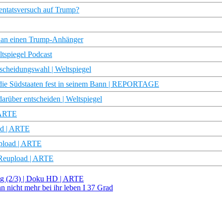
tentatsversuch auf Trump?
en an einen Trump-Anhänger
ltspiegel Podcast
cheidungswahl | Weltspiegel
e Südstaaten fest in seinem Bann | REPORTAGE
rüber entscheiden | Weltspiegel
 ARTE
ad | ARTE
upload | ARTE
 Reupload | ARTE
ng (2/3) | Doku HD | ARTE
 nicht mehr bei ihr leben I 37 Grad