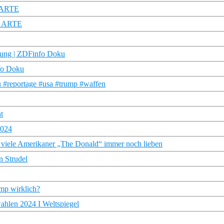
| ARTE
 | ARTE
rung | ZDFinfo Doku
nfo Doku
ku #reportage #usa #trump #waffen
t
2024
le Amerikaner „The Donald“ immer noch lieben
n Strudel
mp wirklich?
ahlen 2024 I Weltspiegel