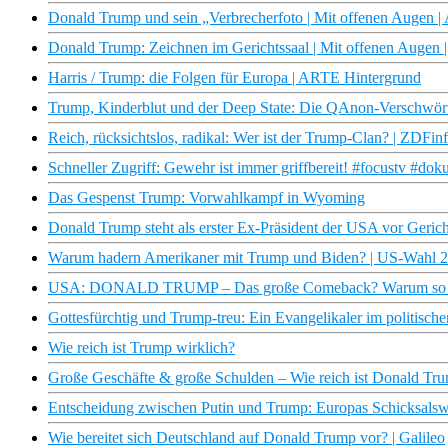
Donald Trump und sein „Verbrecherfoto | Mit offenen Augen 
Donald Trump: Zeichnen im Gerichtssaal | Mit offenen Augen
Harris / Trump: die Folgen für Europa | ARTE Hintergrund
Trump, Kinderblut und der Deep State: Die QAnon-Verschwö
Reich, rücksichtslos, radikal: Wer ist der Trump-Clan? | ZDFi
Schneller Zugriff: Gewehr ist immer griffbereit! #focustv #do
Das Gespenst Trump: Vorwahlkampf in Wyoming
Donald Trump steht als erster Ex-Präsident der USA vor Gerich
Warum hadern Amerikaner mit Trump und Biden? | US-Wahl 
USA: DONALD TRUMP – Das große Comeback? Warum so vie
Gottesfürchtig und Trump-treu: Ein Evangelikaler im politische
Wie reich ist Trump wirklich?
Große Geschäfte & große Schulden – Wie reich ist Donald Tru
Entscheidung zwischen Putin und Trump: Europas Schicksalsw
Wie bereitet sich Deutschland auf Donald Trump vor? | Galileo