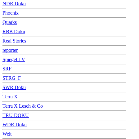
NDR Doku
Phoenix
Quarks
RBB Doku
Real Stories
reporter
Spiegel TV
SRF
STRG_F
SWR Doku
Terra X
Terra X Lesch & Co
TRU DOKU
WDR Doku
Welt