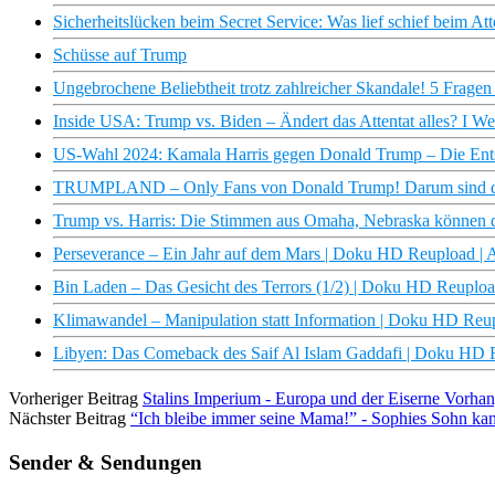
Sicherheitslücken beim Secret Service: Was lief schief beim At
Schüsse auf Trump
Ungebrochene Beliebtheit trotz zahlreicher Skandale! 5 Frag
Inside USA: Trump vs. Biden – Ändert das Attentat alles? I We
US-Wahl 2024: Kamala Harris gegen Donald Trump – Die Ents
TRUMPLAND – Only Fans von Donald Trump! Darum sind di
Trump vs. Harris: Die Stimmen aus Omaha, Nebraska können da
Perseverance – Ein Jahr auf dem Mars | Doku HD Reupload |
Bin Laden – Das Gesicht des Terrors (1/2) | Doku HD Reuplo
Klimawandel – Manipulation statt Information | Doku HD Re
Libyen: Das Comeback des Saif Al Islam Gaddafi | Doku HD
Vorheriger Beitrag
Stalins Imperium - Europa und der Eiserne Vorha
Nächster Beitrag
“Ich bleibe immer seine Mama!” - Sophies Sohn kann
Sender & Sendungen