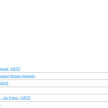
pload | ARTE
ampf #trump #arteinfo
| ARTE
n – Im Fokus | ARTE
s