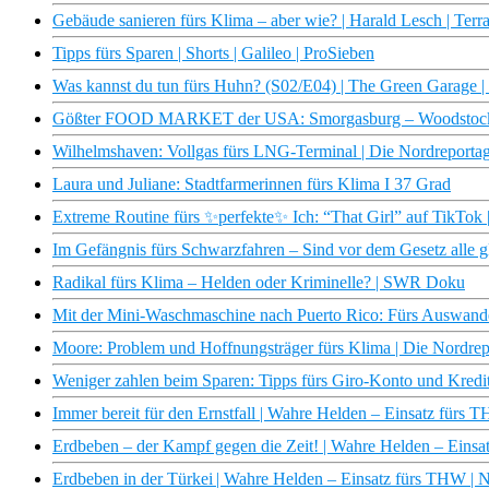
Gebäude sanieren fürs Klima – aber wie? | Harald Lesch | Ter
Tipps fürs Sparen | Shorts | Galileo | ProSieben
Was kannst du tun fürs Huhn? (S02/E04) | The Green Garage
Gößter FOOD MARKET der USA: Smorgasburg – Woodstock für
Wilhelmshaven: Vollgas fürs LNG-Terminal | Die Nordreport
Laura und Juliane: Stadtfarmerinnen fürs Klima I 37 Grad
Extreme Routine fürs ✨perfekte✨ Ich: “That Girl” auf TikTok |
Im Gefängnis fürs Schwarzfahren – Sind vor dem Gesetz alle g
Radikal fürs Klima – Helden oder Kriminelle? | SWR Doku
Mit der Mini-Waschmaschine nach Puerto Rico: Fürs Auswander
Moore: Problem und Hoffnungsträger fürs Klima | Die Nordr
Weniger zahlen beim Sparen: Tipps fürs Giro-Konto und Kredit
Immer bereit für den Ernstfall | Wahre Helden – Einsatz für
Erdbeben – der Kampf gegen die Zeit! | Wahre Helden – Ein
Erdbeben in der Türkei | Wahre Helden – Einsatz fürs THW 