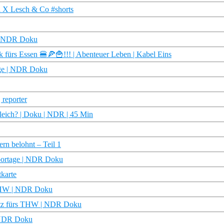
ra X Lesch & Co #shorts
 | NDR Doku
s Essen 🍔🍕🍟!!! | Abenteuer Leben | Kabel Eins
age | NDR Doku
 reporter
leich? | Doku | NDR | 45 Min
n belohnt – Teil 1
eportage | NDR Doku
karte
s THW | NDR Doku
satz fürs THW | NDR Doku
| NDR Doku