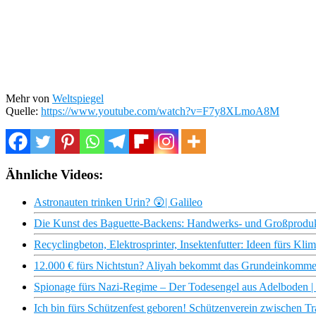
Mehr von
Weltspiegel
Quelle:
https://www.youtube.com/watch?v=F7y8XLmoA8M
Ähnliche Videos:
Astronauten trinken Urin? 😲| Galileo
Die Kunst des Baguette-Backens: Handwerks- und Großprodukt
Recyclingbeton, Elektrosprinter, Insektenfutter: Ideen fürs Kli
12.000 € fürs Nichtstun? Aliyah bekommt das Grundeinkomm
Spionage fürs Nazi-Regime – Der Todesengel aus Adelboden |
Ich bin fürs Schützenfest geboren! Schützenverein zwischen Tra