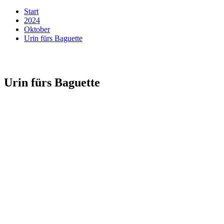
Start
2024
Oktober
Urin fürs Baguette
Urin fürs Baguette