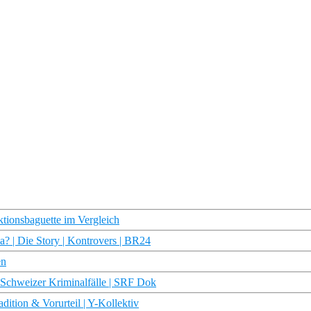
ionsbaguette im Vergleich
ma? | Die Story | Kontrovers | BR24
en
 Schweizer Kriminalfälle | SRF Dok
dition & Vorurteil | Y-Kollektiv