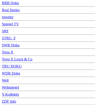
RBB Doku
Real Stories
reporter
Spiegel TV
SRF
STRG_F
SWR Doku
Terra X
Terra X Lesch & Co
TRU DOKU
WDR Doku
Welt
Weltspiegel
Y-Kollektiv
ZDF Info