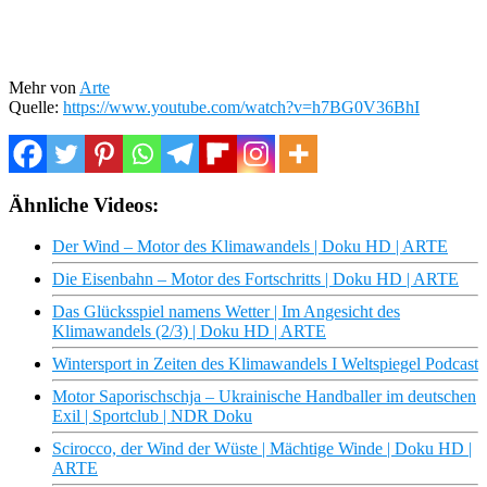
Mehr von
Arte
Quelle:
https://www.youtube.com/watch?v=h7BG0V36BhI
Ähnliche Videos:
Der Wind – Motor des Klimawandels | Doku HD | ARTE
Die Eisenbahn – Motor des Fortschritts | Doku HD | ARTE
Das Glücksspiel namens Wetter | Im Angesicht des
Klimawandels (2/3) | Doku HD | ARTE
Wintersport in Zeiten des Klimawandels I Weltspiegel Podcast
Motor Saporischschja – Ukrainische Handballer im deutschen
Exil | Sportclub | NDR Doku
Scirocco, der Wind der Wüste | Mächtige Winde | Doku HD |
ARTE