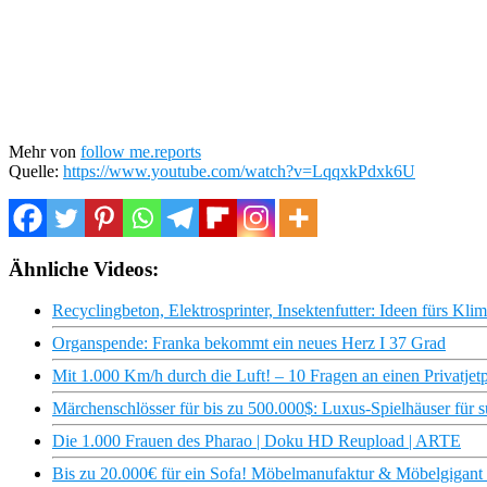
Mehr von
follow me.reports
Quelle:
https://www.youtube.com/watch?v=LqqxkPdxk6U
Ähnliche Videos:
Recyclingbeton, Elektrosprinter, Insektenfutter: Ideen fürs Kli
Organspende: Franka bekommt ein neues Herz I 37 Grad
Mit 1.000 Km/h durch die Luft! – 10 Fragen an einen Privatjetpi
Märchenschlösser für bis zu 500.000$: Luxus-Spielhäuser für su
Die 1.000 Frauen des Pharao | Doku HD Reupload | ARTE
Bis zu 20.000€ für ein Sofa! Möbelmanufaktur & Möbelgigant i