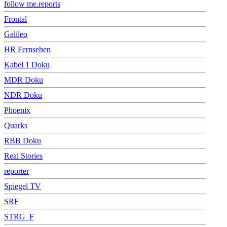
follow me.reports
Frontal
Galileo
HR Fernsehen
Kabel 1 Doku
MDR Doku
NDR Doku
Phoenix
Quarks
RBB Doku
Real Stories
reporter
Spiegel TV
SRF
STRG_F