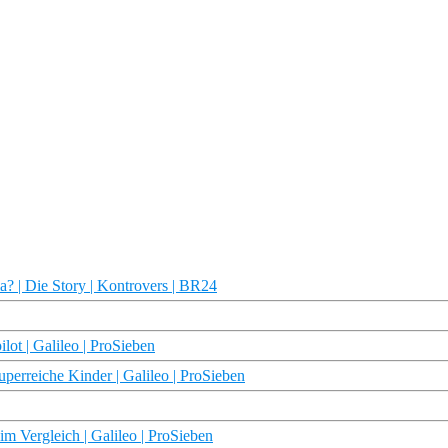
ma? | Die Story | Kontrovers | BR24
lot | Galileo | ProSieben
perreiche Kinder | Galileo | ProSieben
m Vergleich | Galileo | ProSieben