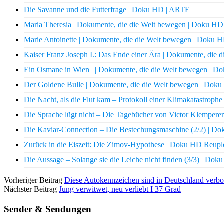
Die Savanne und die Futterfrage | Doku HD | ARTE
Maria Theresia | Dokumente, die die Welt bewegen | Doku H
Marie Antoinette | Dokumente, die die Welt bewegen | Doku 
Kaiser Franz Joseph I.: Das Ende einer Ära | Dokumente, die
Ein Osmane in Wien | | Dokumente, die die Welt bewegen | 
Der Goldene Bulle | Dokumente, die die Welt bewegen | Dok
Die Nacht, als die Flut kam – Protokoll einer Klimakatastrop
Die Sprache lügt nicht – Die Tagebücher von Victor Klemper
Die Kaviar-Connection – Die Bestechungsmaschine (2/2) | 
Zurück in die Eiszeit: Die Zimov-Hypothese | Doku HD Reup
Die Aussage – Solange sie die Leiche nicht finden (3/3) | Do
Vorheriger Beitrag
Diese Autokennzeichen sind in Deutschland verb
Nächster Beitrag
Jung verwitwet, neu verliebt I 37 Grad
Sender & Sendungen