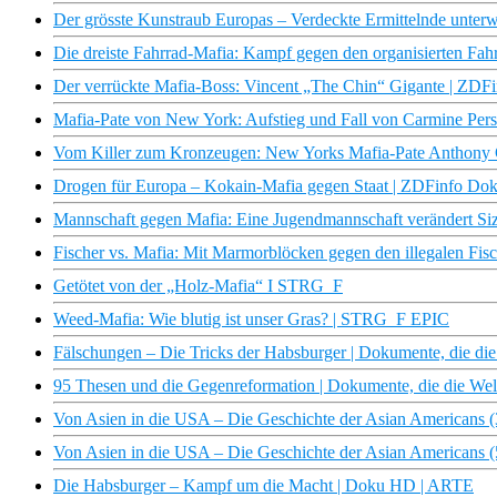
Der grösste Kunstraub Europas – Verdeckte Ermittelnde unter
Die dreiste Fahrrad-Mafia: Kampf gegen den organisierten Fah
Der verrückte Mafia-Boss: Vincent „The Chin“ Gigante | ZDF
Mafia-Pate von New York: Aufstieg und Fall von Carmine Per
Vom Killer zum Kronzeugen: New Yorks Mafia-Pate Anthony
Drogen für Europa – Kokain-Mafia gegen Staat | ZDFinfo Do
Mannschaft gegen Mafia: Eine Jugendmannschaft verändert Sizil
Fischer vs. Mafia: Mit Marmorblöcken gegen den illegalen Fisc
Getötet von der „Holz-Mafia“ I STRG_F
Weed-Mafia: Wie blutig ist unser Gras? | STRG_F EPIC
Fälschungen – Die Tricks der Habsburger | Dokumente, die d
95 Thesen und die Gegenreformation | Dokumente, die die W
Von Asien in die USA – Die Geschichte der Asian Americans 
Von Asien in die USA – Die Geschichte der Asian Americans 
Die Habsburger – Kampf um die Macht | Doku HD | ARTE