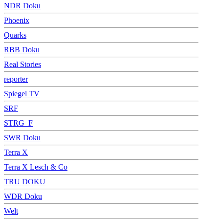
NDR Doku
Phoenix
Quarks
RBB Doku
Real Stories
reporter
Spiegel TV
SRF
STRG_F
SWR Doku
Terra X
Terra X Lesch & Co
TRU DOKU
WDR Doku
Welt