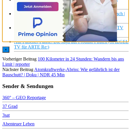
Schutt und Asche
Leben? Auf dem Mars? | Suzanna Randall & Harald Lesch |
Terra X
Leben auf dem Land: Stirbt das Dorfleben aus? | Focus TV
Reportage
Auf Fälscher-Fährte: Die Jagd auf Produkt-Piraten (SPIEGEL
TV für ARTE Re:)
×
Vorheriger Beitrag
100 Kilometer in 24 Stunden: Wandern bis ans
Limit | reporter
Nächster Beitrag
Atomkraftwerke-Abriss: Wie gefährlich ist der
Bauschutt? | Doku | NDR 45 Min
Sender & Sendungen
360° – GEO Reportage
37 Grad
3sat
Abenteuer Leben