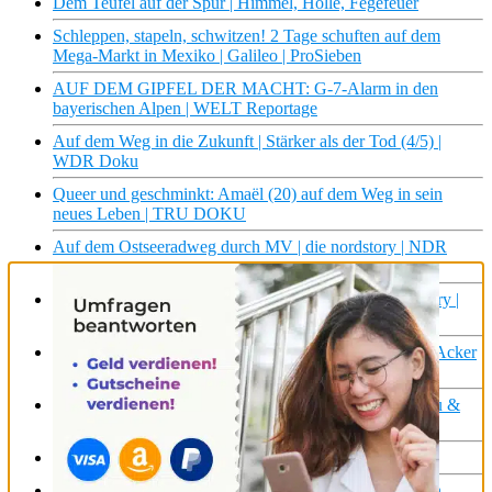
Dem Teufel auf der Spur | Himmel, Hölle, Fegefeuer
Schleppen, stapeln, schwitzen! 2 Tage schuften auf dem
Mega-Markt in Mexiko | Galileo | ProSieben
AUF DEM GIPFEL DER MACHT: G-7-Alarm in den
bayerischen Alpen | WELT Reportage
Auf dem Weg in die Zukunft | Stärker als der Tod (4/5) |
WDR Doku
Queer und geschminkt: Amaël (20) auf dem Weg in sein
neues Leben | TRU DOKU
Auf dem Ostseeradweg durch MV | die nordstory | NDR
Doku
Unterwegs auf dem Nordseeküstenradweg | die nordstory |
NDR Doku
Smarte Landwirtschaft – Roboter statt Bauern auf dem Acker
| Galileo | ProSieben
Die Klasse 9b auf dem Weg zum Schulabschluss | Doku &
Reportage | NDR Doku
Kubas Rebellion auf dem Skateboard
1 Jahr nach dem Vulkanausbruch auf La Palma: Alles in