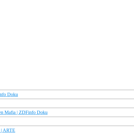
info Doku
chen Mafia | ZDFinfo Doku
e | ARTE