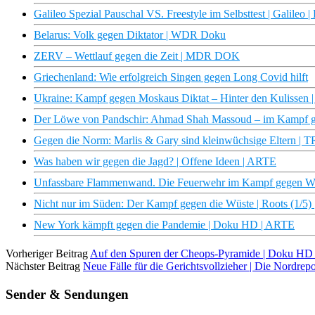
Galileo Spezial Pauschal VS. Freestyle im Selbsttest | Galileo |
Belarus: Volk gegen Diktator | WDR Doku
ZERV – Wettlauf gegen die Zeit | MDR DOK
Griechenland: Wie erfolgreich Singen gegen Long Covid hilft
Ukraine: Kampf gegen Moskaus Diktat – Hinter den Kulissen 
Der Löwe von Pandschir: Ahmad Shah Massoud – im Kampf ge
Gegen die Norm: Marlis & Gary sind kleinwüchsige Eltern 
Was haben wir gegen die Jagd? | Offene Ideen | ARTE
Unfassbare Flammenwand. Die Feuerwehr im Kampf gegen 
Nicht nur im Süden: Der Kampf gegen die Wüste | Roots (1/5)
New York kämpft gegen die Pandemie | Doku HD | ARTE
Vorheriger Beitrag
Auf den Spuren der Cheops-Pyramide | Doku HD
Nächster Beitrag
Neue Fälle für die Gerichtsvollzieher | Die Nordr
Sender & Sendungen