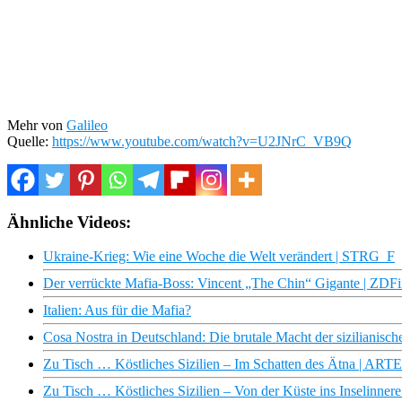
Mehr von
Galileo
Quelle:
https://www.youtube.com/watch?v=U2JNrC_VB9Q
Ähnliche Videos:
Ukraine-Krieg: Wie eine Woche die Welt verändert | STRG_F
Der verrückte Mafia-Boss: Vincent „The Chin“ Gigante | ZDF
Italien: Aus für die Mafia?
Cosa Nostra in Deutschland: Die brutale Macht der sizilianis
Zu Tisch … Köstliches Sizilien – Im Schatten des Ätna | ARTE
Zu Tisch … Köstliches Sizilien – Von der Küste ins Inselinner