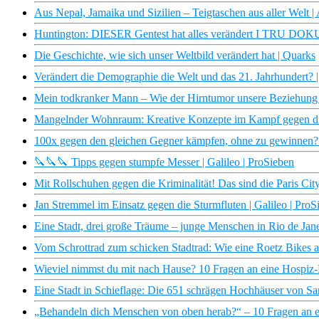
Aus Nepal, Jamaika und Sizilien – Teigtaschen aus aller Welt |
Huntington: DIESER Gentest hat alles verändert I TRU DOK
Die Geschichte, wie sich unser Weltbild verändert hat | Quarks
Verändert die Demographie die Welt und das 21. Jahrhundert? 
Mein todkranker Mann – Wie der Hirntumor unsere Beziehun
Mangelnder Wohnraum: Kreative Konzepte im Kampf gegen die
100x gegen den gleichen Gegner kämpfen, ohne zu gewinnen? |
🔪🔪🔪 Tipps gegen stumpfe Messer | Galileo | ProSieben
Mit Rollschuhen gegen die Kriminalität! Das sind die Paris City
Jan Stremmel im Einsatz gegen die Sturmfluten | Galileo | ProS
Eine Stadt, drei große Träume – junge Menschen in Rio de Janei
Vom Schrottrad zum schicken Stadtrad: Wie eine Roetz Bikes alt
Wieviel nimmst du mit nach Hause? 10 Fragen an eine Hospiz-Mi
Eine Stadt in Schieflage: Die 651 schrägen Hochhäuser von San
„Behandeln dich Menschen von oben herab?“ – 10 Fragen an ein