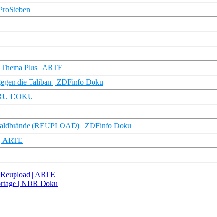
 ProSieben
| Thema Plus | ARTE
gen die Taliban | ZDFinfo Doku
| TRU DOKU
Waldbrände (REUPLOAD) | ZDFinfo Doku
 | ARTE
 Reupload | ARTE
eportage | NDR Doku