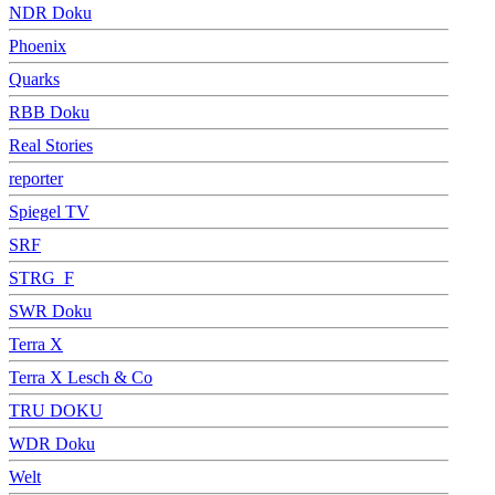
NDR Doku
Phoenix
Quarks
RBB Doku
Real Stories
reporter
Spiegel TV
SRF
STRG_F
SWR Doku
Terra X
Terra X Lesch & Co
TRU DOKU
WDR Doku
Welt