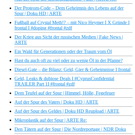
Der Proteom-Code – Dem Geheimnis des Lebens auf der
Spur | Doku HD | ARTE
Fußball auf Crystal Meth!? – mit Nico Heymer I X Gründe I
frontal I #doping #frontal #zdf
Der Krieg aus Sicht der russischen Medien | Fake News |
ARTE
Ein Wald für Generationen oder der Traum vom Öl
Hast du auch oft zu viel oder zu wenig Öl in der Pfanne?
Diesel-Gate – die Bilanz: Geld, Gier & Geheimnisse I frontal
Geld, Leaks & dubiose Deals I #CyprusConfidential
TRAILER Part 1I #frontal #zdf
Dem Teufel auf der Spur | Himmel, Hölle, Fegefeuer
Auf der Spur des Vaters | Doku HD | ARTE
Auf der Spur des Geldes | Doku HD Reupload | ARTE
Mikroplastik auf der Spur | ARTE Re:
Den Tätern auf der Spur | Die Nordreportage | NDR Doku