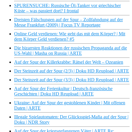
SPURENSUCHE: Russische Öl-Tanker vor griechischer
Küste – was passiert dort? I frontal
Dreisten Fälschungen auf der Spur – Zollfahndung auf der
Messe Frankfurt (2009) | Focus TV Reportage
Online Geld verdienen: Wie geht das mit dem Körper? | Mit
dem Körper Geld verdienen? #5
Die bizarrsten Reaktionen der russischen Propaganda auf die
US-Wahl | Masha on Russia | ARTE
Auf der Spur der Killerkrabbe: Rätsel der Welt – Ozeanien
Der Steinzeit auf der Spur (2/3) | Doku HD Reupload | ARTE
Der Steinzeit auf der Spur (3/3) | Doku HD Reupload | ARTE
Auf der Spur der Ferienkultur | Deutsch-französische
Geschichten | Doku HD Reupload | ARTE
Ukraine: Auf der Spur der gestohlenen Kinder | Mit offenen
Daten | ARTE
Illegale Spielautomaten: Der Glücksspiel-Mafia auf der Spur |
Doku | NDR Story
Auf der Spur der kriegsgefangenen Väter | ARTE Re: