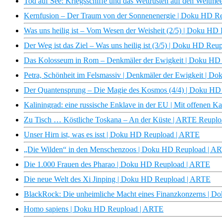
Tod auf See: Kriegsschiffe und das Wettrüsten auf den Weltm
Kernfusion – Der Traum von der Sonnenenergie | Doku HD R
Was uns heilig ist – Vom Wesen der Weisheit (2/5) | Doku H
Der Weg ist das Ziel – Was uns heilig ist (3/5) | Doku HD Re
Das Kolosseum in Rom – Denkmäler der Ewigkeit | Doku HD
Petra, Schönheit im Felsmassiv | Denkmäler der Ewigkeit | 
Der Quantensprung – Die Magie des Kosmos (4/4) | Doku H
Kaliningrad: eine russische Enklave in der EU | Mit offenen 
Zu Tisch … Köstliche Toskana – An der Küste | ARTE Reuplo
Unser Hirn ist, was es isst | Doku HD Reupload | ARTE
„Die Wilden“ in den Menschenzoos | Doku HD Reupload | A
Die 1.000 Frauen des Pharao | Doku HD Reupload | ARTE
Die neue Welt des Xi Jinping | Doku HD Reupload | ARTE
BlackRock: Die unheimliche Macht eines Finanzkonzerns | 
Homo sapiens | Doku HD Reupload | ARTE