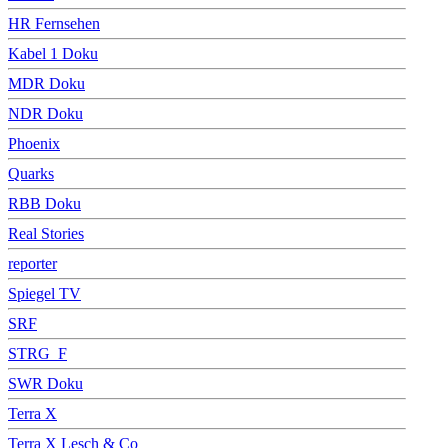
HR Fernsehen
Kabel 1 Doku
MDR Doku
NDR Doku
Phoenix
Quarks
RBB Doku
Real Stories
reporter
Spiegel TV
SRF
STRG_F
SWR Doku
Terra X
Terra X Lesch & Co