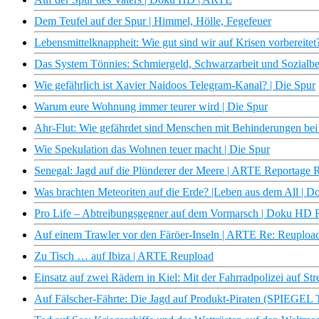
Dem Teufel auf der Spur | Himmel, Hölle, Fegefeuer
Lebensmittelknappheit: Wie gut sind wir auf Krisen vorbereitet
Das System Tönnies: Schmiergeld, Schwarzarbeit und Sozialbe
Wie gefährlich ist Xavier Naidoos Telegram-Kanal? | Die Spur
Warum eure Wohnung immer teurer wird | Die Spur
Ahr-Flut: Wie gefährdet sind Menschen mit Behinderungen bei 
Wie Spekulation das Wohnen teuer macht | Die Spur
Senegal: Jagd auf die Plünderer der Meere | ARTE Reportage 
Was brachten Meteoriten auf die Erde? |Leben aus dem All |
Pro Life – Abtreibungsgegner auf dem Vormarsch | Doku HD
Auf einem Trawler vor den Färöer-Inseln | ARTE Re: Reuploa
Zu Tisch … auf Ibiza | ARTE Reupload
Einsatz auf zwei Rädern in Kiel: Mit der Fahrradpolizei auf S
Auf Fälscher-Fährte: Die Jagd auf Produkt-Piraten (SPIEGEL