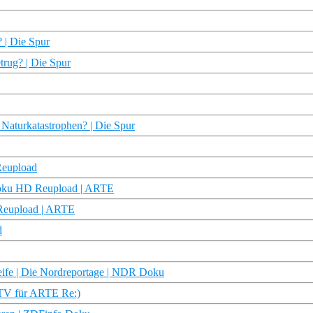
? | Die Spur
trug? | Die Spur
Naturkatastrophen? | Die Spur
Reupload
 Doku HD Reupload | ARTE
 Reupload | ARTE
d
treife | Die Nordreportage | NDR Doku
 TV für ARTE Re:)