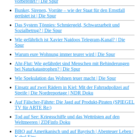
vorbereitet? | Die Spur
Bunker, Sirenen, Vorräte – wie der Staat für den Ernstfall
gerüstet ist | Die Spur
Das System Tönnies: Schmiergeld, Schwarzarbeit und
Sozialbetrug? | Die Spur
Wie gefährlich ist Xavier Naidoos Telegram-Kanal? | Die
Spur
Warum eure Wohnung immer teurer wird | Die Spur
Ahr-Flut: Wie gefährdet sind Menschen mit Behinderungen
bei Naturkatastrophen? | Die Spur
Wie Spekulation das Wohnen teuer macht | Die Spur
Einsatz auf zwei Rädern in Kiel: Mit der Fahrradpolizei auf
Streife | Die Nordreportage | NDR Doku
Auf Fälscher-Fährte: Die Jagd auf Produkt-Piraten (SPIEGEL
TV für ARTE Re:)
Tod auf See: Kriegsschiffe und das Wettrüsten auf den
Weltmeeren | ZDFinfo Doku
BBQ auf Amerikanisch und auf Bayrisch | Abenteuer Leben |
Kabel Eins