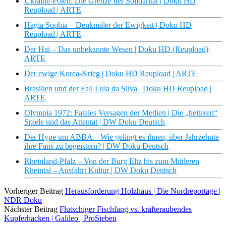
Ukraine-Polen: Die Grenze der Solidarität | Doku HD
Reupload | ARTE
Hagia Sophia – Denkmäler der Ewigkeit | Doku HD
Reupload | ARTE
Der Hai – Das unbekannte Wesen | Doku HD (Reupload)|
ARTE
Der ewige Korea-Krieg | Doku HD Reupload | ARTE
Brasilien und der Fall Lula da Silva | Doku HD Reupload |
ARTE
Olympia 1972: Fatales Versagen der Medien | Die „heiteren“
Spiele und das Attentat | DW Doku Deutsch
Der Hype um ABBA – Wie gelingt es ihnen, über Jahrzehnte
ihre Fans zu begeistern? | DW Doku Deutsch
Rheinland-Pfalz – Von der Burg Eltz bis zum Mittleren
Rheintal – Ausfahrt Kultur | DW Doku Deutsch
Vorheriger Beitrag
Herausforderung Holzhaus | Die Nordreportage |
NDR Doku
Nächster Beitrag
Flutschiger Fischfang vs. kräfteraubendes
Kupferhacken | Galileo | ProSieben