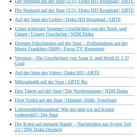
Der Steinzeit auf der Spur (2/3) | Doku HD Reupload | ARTE
Der Steinzeit auf der Spur (3/3) | Doku HD Reupload | ARTE
Auf der Spur des Geldes | Doku HD Reupload | ARTE
Unser schönster Sommer: Geschichten von der Nord- und
Ostsee | Unsere Geschichte | NDR Doku
Dreisten Fälschungen auf der Spur – Zollfahndung auf der
Messe Frankfurt (2009) | Focus TV Reportage
Vermisst – Die Geschichten von Anna S. und Heidi D. I 37
Grad
Auf der Spur des Vaters | Doku HD | ARTE
Mikroplastik auf der Spur | ARTE Re:
Den Tätern auf der Spur | Die Nordreportage | NDR Doku
Dem Teufel auf der Spur | Himmel, Hölle, Fegefeuer
Lebensmittelknappheit: Wie gut sind wir auf Krisen
vorbereitet? | Die Spur
Der Krieg auf meinem Handy – Nachrichten aus Syrien Teil
2/2 | DW Doku Deutsch