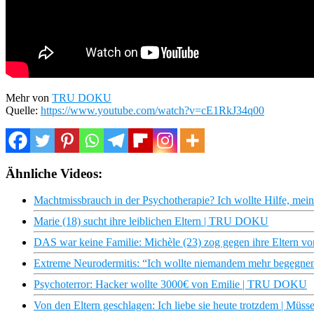
Mehr von
TRU DOKU
Quelle:
https://www.youtube.com/watch?v=cE1RkJ34q00
Ähnliche Videos:
Machtmissbrauch in der Psychotherapie? Ich wollte Hilfe, mein
Marie (18) sucht ihre leiblichen Eltern | TRU DOKU
DAS war keine Familie: Michèle (23) zog gegen ihre Eltern 
Extreme Neurodermitis: “Ich wollte niemandem mehr begeg
Psychoterror: Hacker wollte 3000€ von Emilie | TRU DOKU
Von den Eltern geschlagen: Ich liebe sie heute trotzdem | Müss