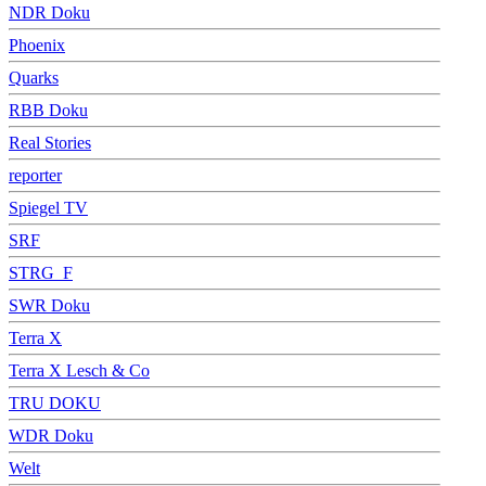
NDR Doku
Phoenix
Quarks
RBB Doku
Real Stories
reporter
Spiegel TV
SRF
STRG_F
SWR Doku
Terra X
Terra X Lesch & Co
TRU DOKU
WDR Doku
Welt