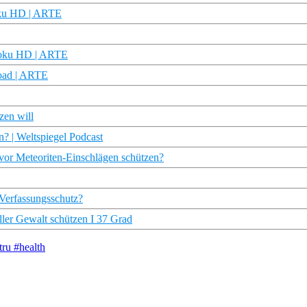
Doku HD | ARTE
 Doku HD | ARTE
oad | ARTE
zen will
 | Weltspiegel Podcast
 vor Meteoriten-Einschlägen schützen?
 Verfassungsschutz?
ler Gewalt schützen I 37 Grad
ru #health