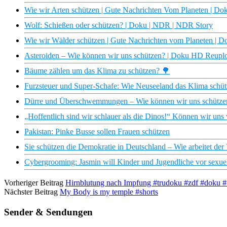
Wie wir Arten schützen | Gute Nachrichten Vom Planeten | 
Wolf: Schießen oder schützen? | Doku | NDR | NDR Story
Wie wir Wälder schützen | Gute Nachrichten vom Planeten |
Asteroiden – Wie können wir uns schützen? | Doku HD Reupl
Bäume zählen um das Klima zu schützen? 🌳
Furzsteuer und Super-Schafe: Wie Neuseeland das Klima schüt
Dürre und Überschwemmungen – Wie können wir uns schützen?
„Hoffentlich sind wir schlauer als die Dinos!“ Können wir uns
Pakistan: Pinke Busse sollen Frauen schützen
Sie schützen die Demokratie in Deutschland – Wie arbeitet der
Cybergrooming: Jasmin will Kinder und Jugendliche vor sexuel
Vorheriger Beitrag
Hirnblutung nach Impfung #trudoku #zdf #doku #t
Nächster Beitrag
My Body is my temple #shorts
Sender & Sendungen