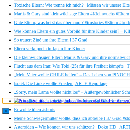
Toxische Eltern: Wie trenne ich mich? | Müssen wir unsere Elte
Marlis & Gary sind kleinwüchsige Eltern #Kleinwuchs #Eltern
Gute Eltern, was heißt das überhaupt? #trustories #Eltern #tr
Wie können Eltern ein gutes Vorbild für ihre Kinder sein? –
So trauert Zîné um ihre Eltern I 37 Grad
Eltern verkuppeln in Japan ihre Kinder
Die kleinwüchsigen Eltern Marlis & Gary und ihre normalwüc
Flucht aus dem Iran: Wie Toki (25) für ihre Freiheit kämpfte 
„Mein Vater wollte CHILE helfen“ – Das Leben von PINOCHET
Israël: Die Linke wollte Frieden | ARTE Reportage
„Sorry, mein Lama wollte nicht los“ – Außergewöhnlicher Sch
„Ich wollte einfach scheiße bauen“ – Junge Straftäter in Arrest 
Er wollte töten #shorts
×
Meine Schwiegermutter wollte, dass ich abtreibe I 37 Grad #sto
Asteroiden – Wie können wir uns schützen? | Doku HD | ART