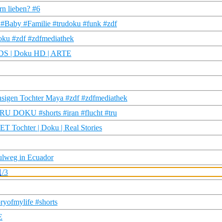
rn lieben? #6
 #Baby #Familie #trudoku #funk #zdf
udoku #zdf #zdfmediathek
 KIDS | Doku HD | ARTE
hsigen Tochter Maya #zdf #zdfmediathek
| TRU DOKU #shorts #iran #flucht #tru
 Tochter | Doku | Real Stories
ulweg in Ecuador
1/3
ryofmylife #shorts
E