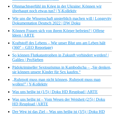
Ohnmachtsgefühl im Krieg in der Ukraine: Können wir
überhaupt noch etwas tun? | Y-Kollektiv
Wie uns die Wissenschaft unsterblich machen will | Longevity
Dokumentation Deutsch 2022 | DW Doku
Können Frauen sich von ihrem Körper befreien? | Offene
Ideen | ARTE
Kraftstoff des Lebens – Wie unser Blut uns am Leben hält
(360° – GEO Reportage)
So können Flutkatastrophen in Zukunft verhindert werden! |
Galileo | ProSieben
Pädokrimineller Sextourismus in Kambodscha – „Sie denken,
sie können unsere Kinder für Sex kaufen.“
„Ruhrpott muss man nicht können, Ruhrpott muss man
wollen!” | Y-Kollektiv
Was uns heilig ist (1/5) | Doku HD Reupload | ARTE
Was uns heilig ist – Vom Wesen der Weisheit (2/5) | Doku
HD Reupload | ARTE
Der Weg ist das Ziel – Was uns heilig ist (3/5) | Doku HD