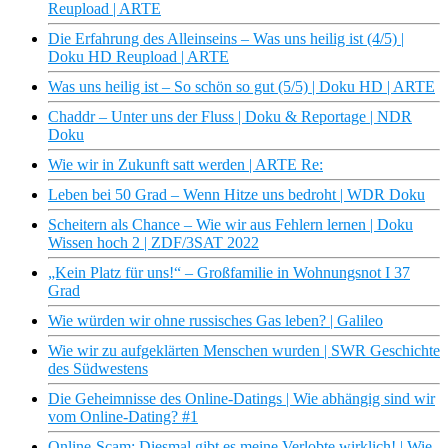
Reupload | ARTE
Die Erfahrung des Alleinseins – Was uns heilig ist (4/5) |
Doku HD Reupload | ARTE
Was uns heilig ist – So schön so gut (5/5) | Doku HD | ARTE
Chaddr – Unter uns der Fluss | Doku & Reportage | NDR
Doku
Wie wir in Zukunft satt werden | ARTE Re:
Leben bei 50 Grad – Wenn Hitze uns bedroht | WDR Doku
Scheitern als Chance – Wie wir aus Fehlern lernen | Doku
Wissen hoch 2 | ZDF/3SAT 2022
„Kein Platz für uns!“ – Großfamilie in Wohnungsnot I 37
Grad
Wie würden wir ohne russisches Gas leben? | Galileo
Wie wir zu aufgeklärten Menschen wurden | SWR Geschichte
des Südwestens
Die Geheimnisse des Online-Datings | Wie abhängig sind wir
vom Online-Dating? #1
Online-Scam: Diesmal gibt es meine Verlobte wirklich! | Wie