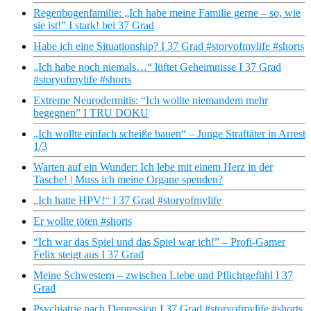
Regenbogenfamilie: „Ich habe meine Familie gerne – so, wie
sie ist!” I stark! bei 37 Grad
Habe ich eine Situationship? I 37 Grad #storyofmylife #shorts
„Ich habe noch niemals…“ lüftet Geheimnisse I 37 Grad
#storyofmylife #shorts
Extreme Neurodermitis: “Ich wollte niemandem mehr
begegnen” I TRU DOKU
„Ich wollte einfach scheiße bauen“ – Junge Straftäter in Arrest
1/3
Warten auf ein Wunder: Ich lebe mit einem Herz in der
Tasche! | Muss ich meine Organe spenden?
„Ich hatte HPV!“ I 37 Grad #storyofmylife
Er wollte töten #shorts
“Ich war das Spiel und das Spiel war ich!” – Profi-Gamer
Felix steigt aus I 37 Grad
Meine Schwestern – zwischen Liebe und Pflichtgefühl I 37
Grad
Psychiatrie nach Depression I 37 Grad #storyofmylife #shorts