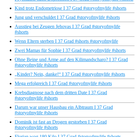
Kind trotz Endometriose I 37 Grad #storyofmylife #shorts
Jung und verschuldet I 37 Grad #storyofmylife #shorts
Ausstieg bei Zeugen Jehovas I 37 Grad #storyofmylife
#shorts
Wenn Eltern sterben I 37 Grad #shorts #storyofmylife
Zwei Mamas für Sophie I 37 Grad #storyofmylife #shorts
Ohne Beine und Arme auf den Kilimandscharo? I 37 Grad
#storyofmylife #shorts
„Kinder? Nein, danke!“ I 37 Grad #storyofmylife #shorts
Mega erfolgreich I 37 Grad #storyofmylife #shorts
Krebsdiagnose nach dem dritten Date I 37 Grad
#storyofmylife #shorts
Darum war unser Hausbau ein Albtraum I 37 Grad
#storyofmylife #shorts
Dominik ist fast an Drogen gestorben I 37 Grad
#storyofmylife #shorts
Florian wog 180 Kilo I 37 Grad #storyofmylife #shorts