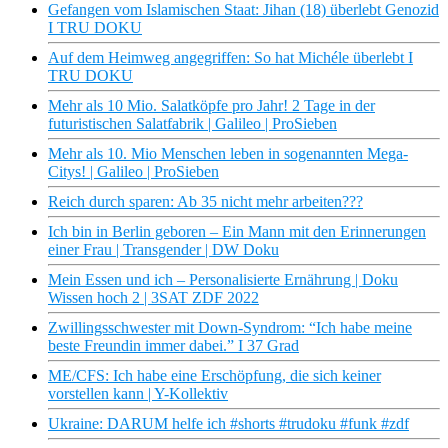
Gefangen vom Islamischen Staat: Jihan (18) überlebt Genozid
I TRU DOKU
Auf dem Heimweg angegriffen: So hat Michéle überlebt I
TRU DOKU
Mehr als 10 Mio. Salatköpfe pro Jahr! 2 Tage in der
futuristischen Salatfabrik | Galileo | ProSieben
Mehr als 10. Mio Menschen leben in sogenannten Mega-
Citys! | Galileo | ProSieben
Reich durch sparen: Ab 35 nicht mehr arbeiten???
Ich bin in Berlin geboren – Ein Mann mit den Erinnerungen
einer Frau | Transgender | DW Doku
Mein Essen und ich – Personalisierte Ernährung | Doku
Wissen hoch 2 | 3SAT ZDF 2022
Zwillingsschwester mit Down-Syndrom: “Ich habe meine
beste Freundin immer dabei.” I 37 Grad
ME/CFS: Ich habe eine Erschöpfung, die sich keiner
vorstellen kann | Y-Kollektiv
Ukraine: DARUM helfe ich #shorts #trudoku #funk #zdf