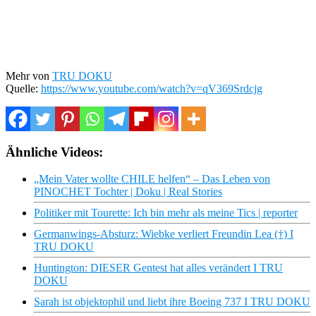
Mehr von
TRU DOKU
Quelle:
https://www.youtube.com/watch?v=qV369Srdcjg
Ähnliche Videos:
„Mein Vater wollte CHILE helfen“ – Das Leben von
PINOCHET Tochter | Doku | Real Stories
Politiker mit Tourette: Ich bin mehr als meine Tics | reporter
Germanwings-Absturz: Wiebke verliert Freundin Lea (†) I
TRU DOKU
Huntington: DIESER Gentest hat alles verändert I TRU
DOKU
Sarah ist objektophil und liebt ihre Boeing 737 I TRU DOKU