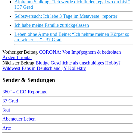
Alptraum Stalking: “Ich werde dich finden, egal wo du bist.”
I 37 Grad
Selbstversuch: Ich lebe 3 Tage im Metaverse | reporter
Ich habe meine Familie zurückgelassen
Leben ohne Arme und Beine: “Ich nehme meinen Körper so
an, wie er ist.” I 37 Grad
Vorheriger Beitrag
CORONA: Von Impfgegnern & bedrohten
Ärzten I frontal
Nächster Beitrag
Blutige Geschichte als unschuldiges Hobby?
Wildwest-Fans in Deutschland | Y-Kollektiv
Sender & Sendungen
360° – GEO Reportage
37 Grad
3sat
Abenteuer Leben
Arte