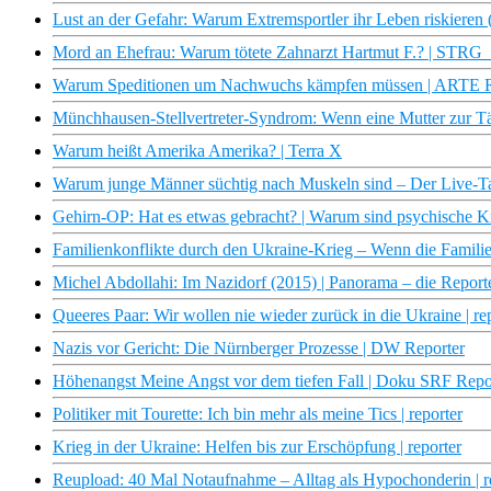
Lust an der Gefahr: Warum Extremsportler ihr Leben riskier
Mord an Ehefrau: Warum tötete Zahnarzt Hartmut F.? | STRG
Warum Speditionen um Nachwuchs kämpfen müssen | ARTE 
Münchhausen-Stellvertreter-Syndrom: Wenn eine Mutter zur Tä
Warum heißt Amerika Amerika? | Terra X
Warum junge Männer süchtig nach Muskeln sind – Der Live-T
Gehirn-OP: Hat es etwas gebracht? | Warum sind psychische 
Familienkonflikte durch den Ukraine-Krieg – Wenn die Familie 
Michel Abdollahi: Im Nazidorf (2015) | Panorama – die Repo
Queeres Paar: Wir wollen nie wieder zurück in die Ukraine | re
Nazis vor Gericht: Die Nürnberger Prozesse | DW Reporter
Höhenangst Meine Angst vor dem tiefen Fall | Doku SRF Rep
Politiker mit Tourette: Ich bin mehr als meine Tics | reporter
Krieg in der Ukraine: Helfen bis zur Erschöpfung | reporter
Reupload: 40 Mal Notaufnahme – Alltag als Hypochonderin | r