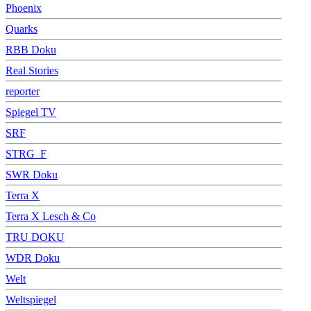
Phoenix
Quarks
RBB Doku
Real Stories
reporter
Spiegel TV
SRF
STRG_F
SWR Doku
Terra X
Terra X Lesch & Co
TRU DOKU
WDR Doku
Welt
Weltspiegel