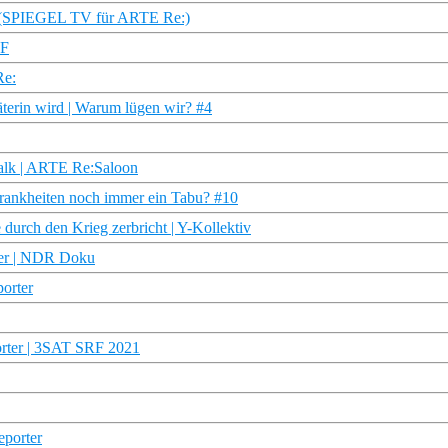
en (SPIEGEL TV für ARTE Re:)
_F
Re:
terin wird | Warum lügen wir? #4
alk | ARTE Re:Saloon
Krankheiten noch immer ein Tabu? #10
durch den Krieg zerbricht | Y-Kollektiv
rter | NDR Doku
porter
orter | 3SAT SRF 2021
eporter