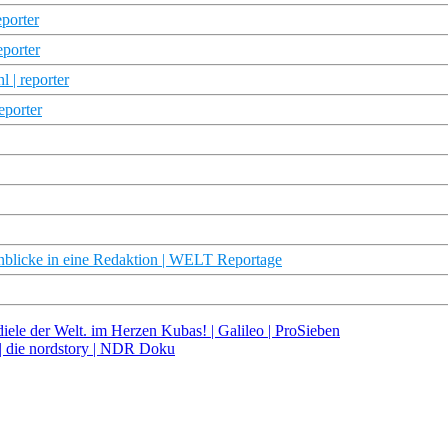
eporter
eporter
 | reporter
eporter
cke in eine Redaktion | WELT Reportage
ele der Welt. im Herzen Kubas! | Galileo | ProSieben
 die nordstory | NDR Doku