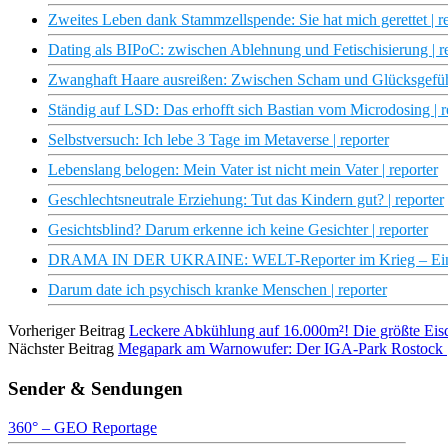
Zweites Leben dank Stammzellspende: Sie hat mich gerettet | r
Dating als BIPoC: zwischen Ablehnung und Fetischisierung | r
Zwanghaft Haare ausreißen: Zwischen Scham und Glücksgefühl
Ständig auf LSD: Das erhofft sich Bastian vom Microdosing | r
Selbstversuch: Ich lebe 3 Tage im Metaverse | reporter
Lebenslang belogen: Mein Vater ist nicht mein Vater | reporter
Geschlechtsneutrale Erziehung: Tut das Kindern gut? | reporter
Gesichtsblind? Darum erkenne ich keine Gesichter | reporter
DRAMA IN DER UKRAINE: WELT-Reporter im Krieg – Einbli
Darum date ich psychisch kranke Menschen | reporter
Vorheriger Beitrag
Leckere Abkühlung auf 16.000m²! Die größte Eisdi
Nächster Beitrag
Megapark am Warnowufer: Der IGA-Park Rostock |
Sender & Sendungen
360° – GEO Reportage