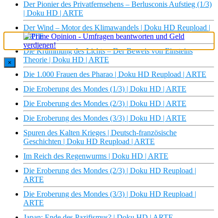
Der Pionier des Privatfernsehens – Berlusconis Aufstieg (1/3)
| Doku HD | ARTE
Der Wind – Motor des Klimawandels | Doku HD Reupload |
ARTE
Die Krümmung des Lichts – Der Beweis von Einsteins
Theorie | Doku HD | ARTE
×
Die 1.000 Frauen des Pharao | Doku HD Reupload | ARTE
Die Eroberung des Mondes (1/3) | Doku HD | ARTE
Die Eroberung des Mondes (2/3) | Doku HD | ARTE
Die Eroberung des Mondes (3/3) | Doku HD | ARTE
Spuren des Kalten Krieges | Deutsch-französische
Geschichten | Doku HD Reupload | ARTE
Im Reich des Regenwurms | Doku HD | ARTE
Die Eroberung des Mondes (2/3) | Doku HD Reupload |
ARTE
Die Eroberung des Mondes (3/3) | Doku HD Reupload |
ARTE
Japan: Ende des Pazifismus? | Doku HD | ARTE