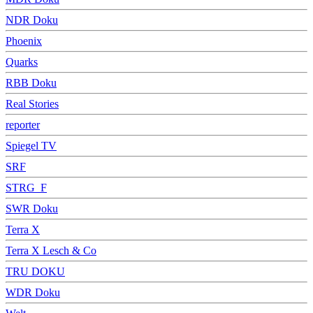
NDR Doku
Phoenix
Quarks
RBB Doku
Real Stories
reporter
Spiegel TV
SRF
STRG_F
SWR Doku
Terra X
Terra X Lesch & Co
TRU DOKU
WDR Doku