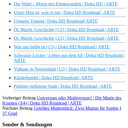
Der Wind – Motor des Klimawandels | Doku HD | ARTE
Unser Hirn ist, was es isst | Doku HD Reupload | ARTE
Ungarns Trauma | Doku HD Reupload| ARTE
Öl. Macht. Geschichte (1/2) | Doku HD Reupload | ARTE
Öl. Macht. Geschichte (2/2) | Doku HD Reupload | ARTE
Was uns heilig ist (1/5) | Doku HD Reupload | ARTE
Schwarze Löcher | Leben aus dem All | Doku HD Reupload |
ARTE
Vulkane in Neuseeland (1/2) | Doku HD Reupload | ARTE
Kinderhandel | Doku HD Reupload | ARTE
Pekings verbotene Stadt | Doku HD Reupload | ARTE
Vorheriger Beitrag
Universum oder Multiversum? | Die Magie des
Kosmos (3/4) | Doku HD Reupload | ARTE
Nächster Beitrag
Geteiltes Mutterglück: Zwei Mamas für Sophie I
37 Grad
Sender & Sendungen