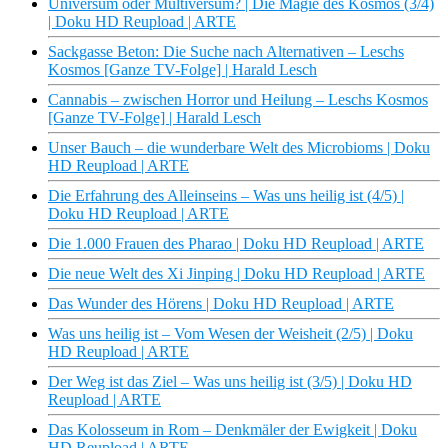
Universum oder Multiversum? | Die Magie des Kosmos (3/4)
| Doku HD Reupload | ARTE
Sackgasse Beton: Die Suche nach Alternativen – Leschs
Kosmos [Ganze TV-Folge] | Harald Lesch
Cannabis – zwischen Horror und Heilung – Leschs Kosmos
[Ganze TV-Folge] | Harald Lesch
Unser Bauch – die wunderbare Welt des Microbioms | Doku
HD Reupload | ARTE
Die Erfahrung des Alleinseins – Was uns heilig ist (4/5) |
Doku HD Reupload | ARTE
Die 1.000 Frauen des Pharao | Doku HD Reupload | ARTE
Die neue Welt des Xi Jinping | Doku HD Reupload | ARTE
Das Wunder des Hörens | Doku HD Reupload | ARTE
Was uns heilig ist – Vom Wesen der Weisheit (2/5) | Doku
HD Reupload | ARTE
Der Weg ist das Ziel – Was uns heilig ist (3/5) | Doku HD
Reupload | ARTE
Das Kolosseum in Rom – Denkmäler der Ewigkeit | Doku
HD Reupload | ARTE