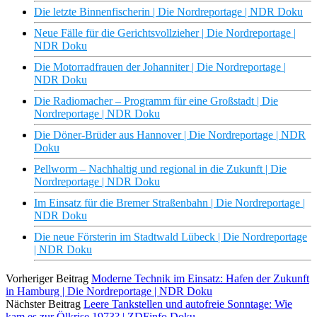
Die letzte Binnenfischerin | Die Nordreportage | NDR Doku
Neue Fälle für die Gerichtsvollzieher | Die Nordreportage |
NDR Doku
Die Motorradfrauen der Johanniter | Die Nordreportage |
NDR Doku
Die Radiomacher – Programm für eine Großstadt | Die
Nordreportage | NDR Doku
Die Döner-Brüder aus Hannover | Die Nordreportage | NDR
Doku
Pellworm – Nachhaltig und regional in die Zukunft | Die
Nordreportage | NDR Doku
Im Einsatz für die Bremer Straßenbahn | Die Nordreportage |
NDR Doku
Die neue Försterin im Stadtwald Lübeck | Die Nordreportage
| NDR Doku
Vorheriger Beitrag
Moderne Technik im Einsatz: Hafen der Zukunft
in Hamburg | Die Nordreportage | NDR Doku
Nächster Beitrag
Leere Tankstellen und autofreie Sonntage: Wie
kam es zur Ölkrise 1973? | ZDFinfo Doku