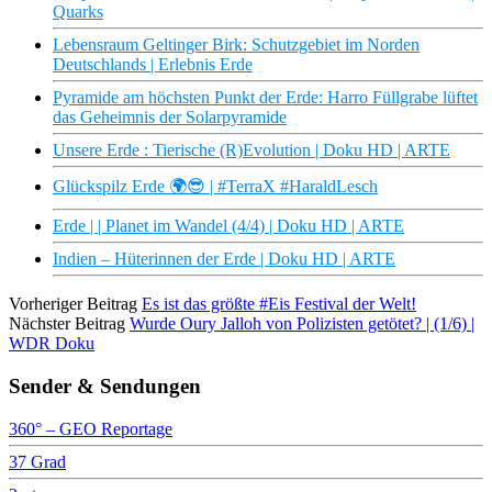
Quarks
Lebensraum Geltinger Birk: Schutzgebiet im Norden
Deutschlands | Erlebnis Erde
Pyramide am höchsten Punkt der Erde: Harro Füllgrabe lüftet
das Geheimnis der Solarpyramide
Unsere Erde : Tierische (R)Evolution | Doku HD | ARTE
Glückspilz Erde 🌍😎 | #TerraX #HaraldLesch
Erde | | Planet im Wandel (4/4) | Doku HD | ARTE
Indien – Hüterinnen der Erde | Doku HD | ARTE
Vorheriger Beitrag
Es ist das größte #Eis Festival der Welt!
Nächster Beitrag
Wurde Oury Jalloh von Polizisten getötet? | (1/6) |
WDR Doku
Sender & Sendungen
360° – GEO Reportage
37 Grad