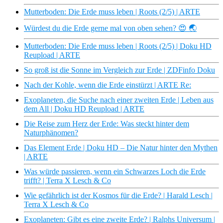
Mutterboden: Die Erde muss leben | Roots (2/5) | ARTE
Würdest du die Erde gerne mal von oben sehen? 😍 🌏
Mutterboden: Die Erde muss leben | Roots (2/5) | Doku HD
Reupload | ARTE
So groß ist die Sonne im Vergleich zur Erde | ZDFinfo Doku
Nach der Kohle, wenn die Erde einstürzt | ARTE Re:
Exoplaneten, die Suche nach einer zweiten Erde | Leben aus
dem All | Doku HD Reupload | ARTE
Die Reise zum Herz der Erde: Was steckt hinter dem
Naturphänomen?
Das Element Erde | Doku HD – Die Natur hinter den Mythen
| ARTE
Was würde passieren, wenn ein Schwarzes Loch die Erde
trifft? | Terra X Lesch & Co
Wie gefährlich ist der Kosmos für die Erde? | Harald Lesch |
Terra X Lesch & Co
Exoplaneten: Gibt es eine zweite Erde? | Ralphs Universum |