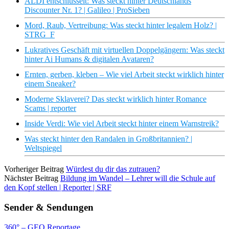
ALDI entschlüsselt: Was steckt hinter Deutschlands
Discounter Nr. 1? | Galileo | ProSieben
Mord, Raub, Vertreibung: Was steckt hinter legalem Holz? |
STRG_F
Lukratives Geschäft mit virtuellen Doppelgängern: Was steckt
hinter Ai Humans & digitalen Avataren?
Ernten, gerben, kleben – Wie viel Arbeit steckt wirklich hinter
einem Sneaker?
Moderne Sklaverei? Das steckt wirklich hinter Romance
Scams | reporter
Inside Verdi: Wie viel Arbeit steckt hinter einem Warnstreik?
Was steckt hinter den Randalen in Großbritannien? |
Weltspiegel
Vorheriger Beitrag
Würdest du dir das zutrauen?
Nächster Beitrag
Bildung im Wandel – Lehrer will die Schule auf
den Kopf stellen | Reporter | SRF
Sender & Sendungen
360° – GEO Reportage