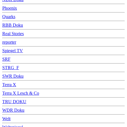
Phoenix
Quarks
RBB Doku
Real Stories
reporter
Spiegel TV
SRF
STRG_F
SWR Doku
Terra X
Terra X Lesch & Co
TRU DOKU
WDR Doku
Welt