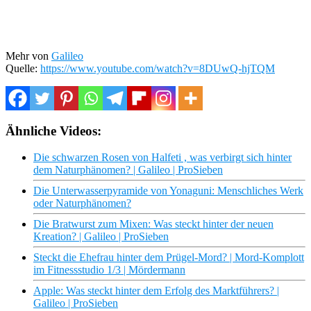
Mehr von
Galileo
Quelle:
https://www.youtube.com/watch?v=8DUwQ-hjTQM
Ähnliche Videos:
Die schwarzen Rosen von Halfeti , was verbirgt sich hinter
dem Naturphänomen? | Galileo | ProSieben
Die Unterwasserpyramide von Yonaguni: Menschliches Werk
oder Naturphänomen?
Die Bratwurst zum Mixen: Was steckt hinter der neuen
Kreation? | Galileo | ProSieben
Steckt die Ehefrau hinter dem Prügel-Mord? | Mord-Komplott
im Fitnessstudio 1/3 | Mördermann
Apple: Was steckt hinter dem Erfolg des Marktführers? |
Galileo | ProSieben