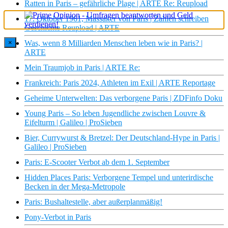
Ratten in Paris – gefährliche Plage | ARTE Re: Reupload
17. Oktober 1961, Massaker von Paris | Zahlen schreiben
Geschichte Reupload | ARTE
×
Was, wenn 8 Milliarden Menschen leben wie in Paris? |
ARTE
Mein Traumjob in Paris | ARTE Re:
Frankreich: Paris 2024, Athleten im Exil | ARTE Reportage
Geheime Unterwelten: Das verborgene Paris | ZDFinfo Doku
Young Paris – So leben Jugendliche zwischen Louvre &
Eifelturm | Galileo | ProSieben
Bier, Currywurst & Bretzel: Der Deutschland-Hype in Paris |
Galileo | ProSieben
Paris: E-Scooter Verbot ab dem 1. September
Hidden Places Paris: Verborgene Tempel und unterirdische
Becken in der Mega-Metropole
Paris: Bushaltestelle, aber außerplanmäßig!
Pony-Verbot in Paris