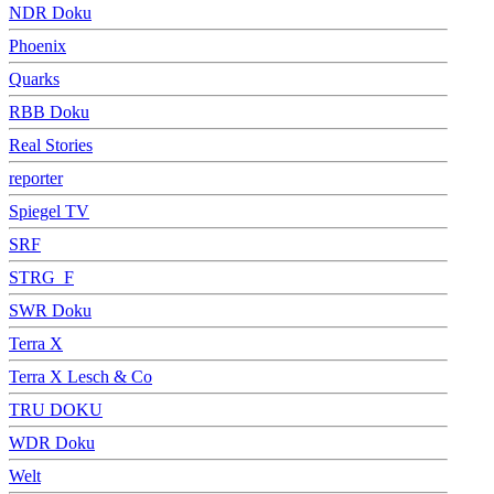
NDR Doku
Phoenix
Quarks
RBB Doku
Real Stories
reporter
Spiegel TV
SRF
STRG_F
SWR Doku
Terra X
Terra X Lesch & Co
TRU DOKU
WDR Doku
Welt