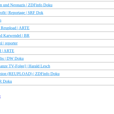
rn und Neonazis | ZDFinfo Doku
ofit | Reportage | SRF Dok
n
 Reupload | ARTE
und Karwendel | BR
 | reporter
ad | ARTE
ikhs | DW Doku
anze TV-Folge] | Harald Lesch
etunion (REUPLOAD) | ZDFinfo Doku
DR Doku
t