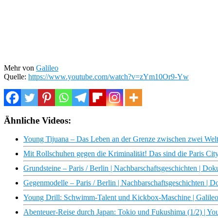
Mehr von
Galileo
Quelle:
https://www.youtube.com/watch?v=zYm10Or9-Yw
Ähnliche Videos:
Young Tijuana – Das Leben an der Grenze zwischen zwei Welte
Mit Rollschuhen gegen die Kriminalität! Das sind die Paris City
Grundsteine – Paris / Berlin | Nachbarschaftsgeschichten | D
Gegenmodelle – Paris / Berlin | Nachbarschaftsgeschichten |
Young Drill: Schwimm-Talent und Kickbox-Maschine | Galileo |
Abenteuer-Reise durch Japan: Tokio und Fukushima (1/2) | Y