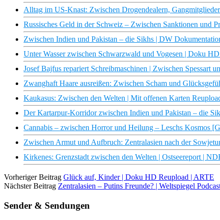
Alltag im US-Knast: Zwischen Drogendealern, Gangmitgliede
Russisches Geld in der Schweiz – Zwischen Sanktionen und Pr
Zwischen Indien und Pakistan – die Sikhs | DW Dokumentatio
Unter Wasser zwischen Schwarzwald und Vogesen | Doku HD
Josef Bajfus repariert Schreibmaschinen | Zwischen Spessart 
Zwanghaft Haare ausreißen: Zwischen Scham und Glücksgefühl
Kaukasus: Zwischen den Welten | Mit offenen Karten Reuplo
Der Kartarpur-Korridor zwischen Indien und Pakistan – die S
Cannabis – zwischen Horror und Heilung – Leschs Kosmos [G
Zwischen Armut und Aufbruch: Zentralasien nach der Sowj
Kirkenes: Grenzstadt zwischen den Welten | Ostseereport | N
Vorheriger Beitrag
Glück auf, Kinder | Doku HD Reupload | ARTE
Nächster Beitrag
Zentralasien – Putins Freunde? | Weltspiegel Podcas
Sender & Sendungen