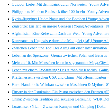
Outdoor-Liebe: Mit dem Kajak durch Norwegen | Young Adve
Philippinen: Mit dem Rucksack über 100 Inseln | Young Adve
Kyritz-Ruppiner Heide: Natur und alte Bomben | Young Adve
Zugspitze: Ein Trip an unsere Grenzen | Young Adventurers 
Afghanistan: Eine Reise zum Dach der Welt | Young Adventu
Karawane ins Ungewisse durch die Mongolei (1/6) | Young A
Zwischen Leben und Tod: Der Alltag auf einer Intensivstation |
Leben an der Sperrzone | Grenze zwischen Polen und Belarus 
Mehr als 10. Mio Menschen leben in sogenannten Mega-Citys! |
Leben mit einem Ex-Sträfling? Das Airbnb für Knackis | Galile
Kräftemessen zwischen USA und China | Mit offenen Karten 
Harte Handarbeit: Weinbau zwischen Maschinen & Mythos |
Einsatz in der Ostukraine: Ein Pastor zwischen den Fronten
China: Zwischen Tradition und sexueller Befreiung | WDR Do
Luxusinsel SYLT – Zwischen Kampen und Camping | Doku