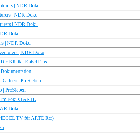
nturers | NDR Doku
nturers | NDR Doku
nturers | NDR Doku
| NDR Doku
rers | NDR Doku
dventurers | NDR Doku
 Die Klinik | Kabel Eins
| Dokumentation
 Galileo | ProSieben
o | ProSieben
– Im Fokus | ARTE
 SWR Doku
 (SPIEGEL TV für ARTE Re:)
ku