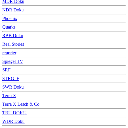
MDR Doku
NDR Doku
Phoenix
Quarks
RBB Doku
Real Stories
reporter
Spiegel TV
SRF
STRG_F
SWR Doku
Terra X
Terra X Lesch & Co
TRU DOKU
WDR Doku