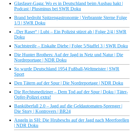
Glasfaser-Gaga: Wo es in Deutschland beim Ausbau hakt |
Podcast | Plusminus bei SWR Doku
Brand bedroht Spitzengastronomie | Verbrannte Sterne Folge
1/3 | SWR Doku
„Der Raser“ | Lubi – Ein Polizist stürzt ab | Folge 2/4 | SWR
Doku
Nachtstreife – Eiskalte Diebe | Folge 5/Staffel 3 | SWR Doku
Die Hunter Brothers: Auf der Jagd in Netz und Natur | Die
Nordreportage | NDR Doku
So wurde Deutschland 1954 Fußball-Weltmeister | SWR
Sport
Den Tätern auf der Spur | Die Nordreportage | NDR Doku
Die Rechtsmediziner – Dem Tod auf der Spur | Doku | Täter-
Opfer-Polizei extra!
Banküberfall 2.0 – Jagd auf die Geldautomaten-Sprenger |
Die Story | Kontrovers | BR24
Angeln in SH: Die Hrubeschs auf der Jagd nach Meerforellen
| NDR Doku