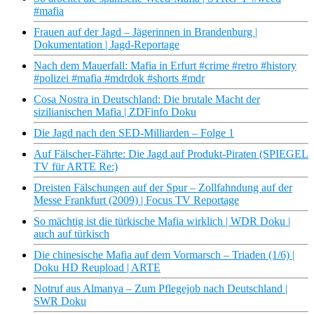
#mafia
Frauen auf der Jagd – Jägerinnen in Brandenburg |
Dokumentation | Jagd-Reportage
Nach dem Mauerfall: Mafia in Erfurt #crime #retro #history
#polizei #mafia #mdrdok #shorts #mdr
Cosa Nostra in Deutschland: Die brutale Macht der
sizilianischen Mafia | ZDFinfo Doku
Die Jagd nach den SED-Milliarden – Folge 1
Auf Fälscher-Fährte: Die Jagd auf Produkt-Piraten (SPIEGEL
TV für ARTE Re:)
Dreisten Fälschungen auf der Spur – Zollfahndung auf der
Messe Frankfurt (2009) | Focus TV Reportage
So mächtig ist die türkische Mafia wirklich | WDR Doku |
auch auf türkisch
Die chinesische Mafia auf dem Vormarsch – Triaden (1/6) |
Doku HD Reupload | ARTE
Notruf aus Almanya – Zum Pflegejob nach Deutschland |
SWR Doku