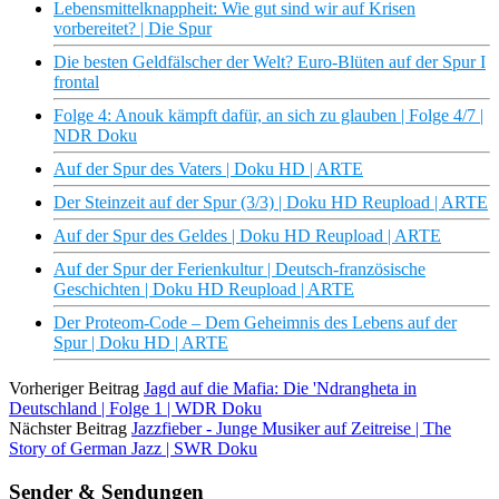
Lebensmittelknappheit: Wie gut sind wir auf Krisen
vorbereitet? | Die Spur
Die besten Geldfälscher der Welt? Euro-Blüten auf der Spur I
frontal
Folge 4: Anouk kämpft dafür, an sich zu glauben | Folge 4/7 |
NDR Doku
Auf der Spur des Vaters | Doku HD | ARTE
Der Steinzeit auf der Spur (3/3) | Doku HD Reupload | ARTE
Auf der Spur des Geldes | Doku HD Reupload | ARTE
Auf der Spur der Ferienkultur | Deutsch-französische
Geschichten | Doku HD Reupload | ARTE
Der Proteom-Code – Dem Geheimnis des Lebens auf der
Spur | Doku HD | ARTE
Vorheriger Beitrag
Jagd auf die Mafia: Die 'Ndrangheta in
Deutschland | Folge 1 | WDR Doku
Nächster Beitrag
Jazzfieber - Junge Musiker auf Zeitreise | The
Story of German Jazz | SWR Doku
Sender & Sendungen