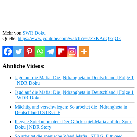
Mehr von
SWR Doku
Quelle:
https://www.youtube.com/watch?v=7ZxKAnQEqOk
Ähnliche Videos:
Jagd auf die Mafia: Die ‚Ndrangheta in Deutschland | Folge 1
| NDR Doku
Jagd auf die Mafia: Die ‚Ndrangheta in Deutschland | Folge 1
| WDR Doku
Mächtig und verschwiegen: So arbeitet die ‚Ndrangheta in
Deutschland | STRG_F
Illegale Spielautomaten: Der Glücksspiel-Mafia auf der Spur |
Doku | NDR Story
So arbeitet die spanische Weed-Mafia | STRG_F #weed