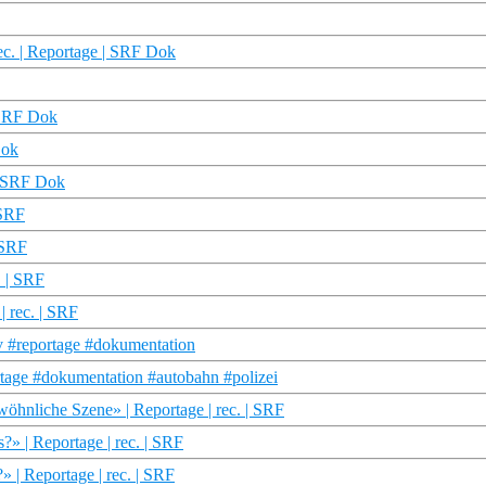
c. | Reportage | SRF Dok
 SRF Dok
Dok
| SRF Dok
 SRF
 SRF
. | SRF
 rec. | SRF
tv #reportage #dokumentation
tage #dokumentation #autobahn #polizei
öhnliche Szene» | Reportage | rec. | SRF
» | Reportage | rec. | SRF
| Reportage | rec. | SRF