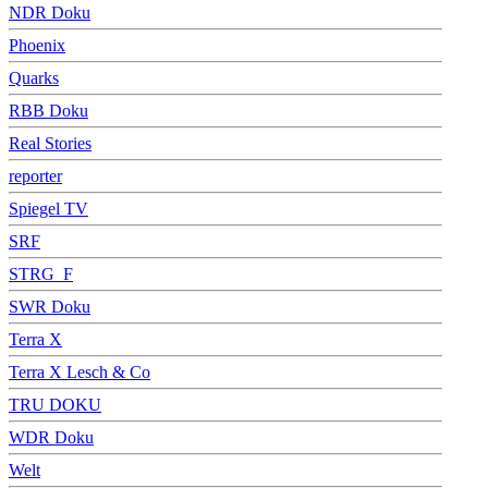
NDR Doku
Phoenix
Quarks
RBB Doku
Real Stories
reporter
Spiegel TV
SRF
STRG_F
SWR Doku
Terra X
Terra X Lesch & Co
TRU DOKU
WDR Doku
Welt