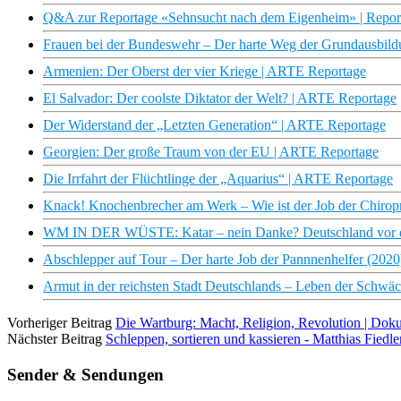
Q&A zur Reportage «Sehnsucht nach dem Eigenheim» | Reporta
Frauen bei der Bundeswehr – Der harte Weg der Grundausbild
Armenien: Der Oberst der vier Kriege | ARTE Reportage
El Salvador: Der coolste Diktator der Welt? | ARTE Reportage
Der Widerstand der „Letzten Generation“ | ARTE Reportage
Georgien: Der große Traum von der EU | ARTE Reportage
Die Irrfahrt der Flüchtlinge der „Aquarius“ | ARTE Reportage
Knack! Knochenbrecher am Werk – Wie ist der Job der Chirop
WM IN DER WÜSTE: Katar – nein Danke? Deutschland vor de
Abschlepper auf Tour – Der harte Job der Pannnenhelfer (202
Armut in der reichsten Stadt Deutschlands – Leben der Schwä
Vorheriger Beitrag
Die Wartburg: Macht, Religion, Revolution | Do
Nächster Beitrag
Schleppen, sortieren und kassieren - Matthias Fiedl
Sender & Sendungen