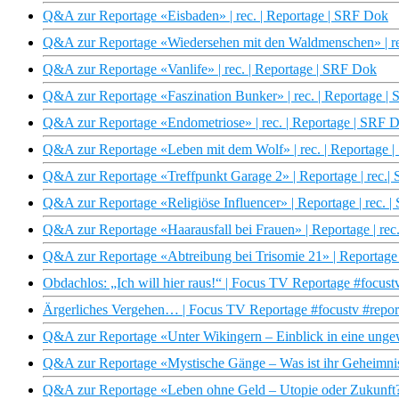
Q&A zur Reportage «Eisbaden» | rec. | Reportage | SRF Dok
Q&A zur Reportage «Wiedersehen mit den Waldmenschen» | re
Q&A zur Reportage «Vanlife» | rec. | Reportage | SRF Dok
Q&A zur Reportage «Faszination Bunker» | rec. | Reportage |
Q&A zur Reportage «Endometriose» | rec. | Reportage | SRF 
Q&A zur Reportage «Leben mit dem Wolf» | rec. | Reportage 
Q&A zur Reportage «Treffpunkt Garage 2» | Reportage | rec.|
Q&A zur Reportage «Religiöse Influencer» | Reportage | rec. |
Q&A zur Reportage «Haarausfall bei Frauen» | Reportage | rec
Q&A zur Reportage «Abtreibung bei Trisomie 21» | Reportage |
Obdachlos: „Ich will hier raus!“ | Focus TV Reportage #focus
Ärgerliches Vergehen… | Focus TV Reportage #focustv #repor
Q&A zur Reportage «Unter Wikingern – Einblick in eine ungew
Q&A zur Reportage «Mystische Gänge – Was ist ihr Geheimnis?
Q&A zur Reportage «Leben ohne Geld – Utopie oder Zukunft?» 