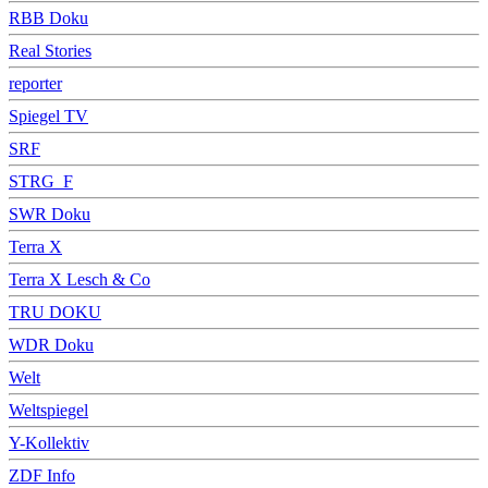
RBB Doku
Real Stories
reporter
Spiegel TV
SRF
STRG_F
SWR Doku
Terra X
Terra X Lesch & Co
TRU DOKU
WDR Doku
Welt
Weltspiegel
Y-Kollektiv
ZDF Info