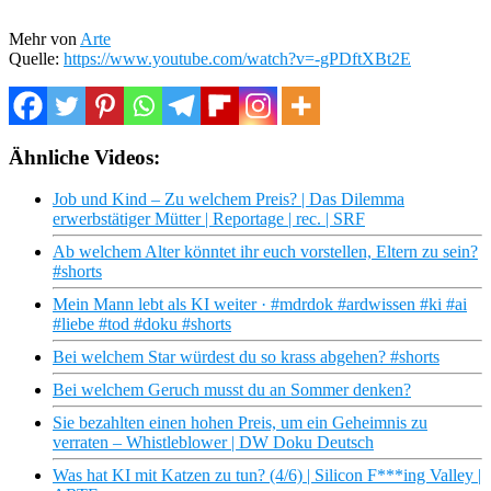
Mehr von
Arte
Quelle:
https://www.youtube.com/watch?v=-gPDftXBt2E
Ähnliche Videos:
Job und Kind – Zu welchem Preis? | Das Dilemma
erwerbstätiger Mütter | Reportage | rec. | SRF
Ab welchem Alter könntet ihr euch vorstellen, Eltern zu sein?
#shorts
Mein Mann lebt als KI weiter · #mdrdok #ardwissen #ki #ai
#liebe #tod #doku #shorts
Bei welchem Star würdest du so krass abgehen? #shorts
Bei welchem Geruch musst du an Sommer denken?
Sie bezahlten einen hohen Preis, um ein Geheimnis zu
verraten – Whistleblower | DW Doku Deutsch
Was hat KI mit Katzen zu tun? (4/6) | Silicon F***ing Valley |