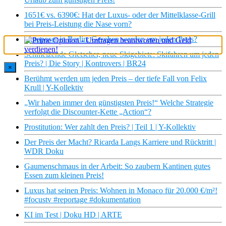
1651€ vs. 6390€: Hat der Luxus- oder der Mittelklasse-Grill
bei Preis-Leistung die Nase vorn?
Autoposer in Berlin: Gesehen werden um jeden Preis?
Schmelzende Gletscher, neue Skigebiete: Skifahren um jeden
Preis? | Die Story | Kontrovers | BR24
×
Berühmt werden um jeden Preis – der tiefe Fall von Felix
Krull | Y-Kollektiv
„Wir haben immer den günstigsten Preis!“ Welche Strategie
verfolgt die Discounter-Kette „Action“?
Prostitution: Wer zahlt den Preis? | Teil 1 | Y-Kollektiv
Der Preis der Macht? Ricarda Langs Karriere und Rücktritt |
WDR Doku
Gaumenschmaus in der Arbeit: So zaubern Kantinen gutes
Essen zum kleinen Preis!
Luxus hat seinen Preis: Wohnen in Monaco für 20.000 €/m²!
#focustv #reportage #dokumentation
KI im Test | Doku HD | ARTE