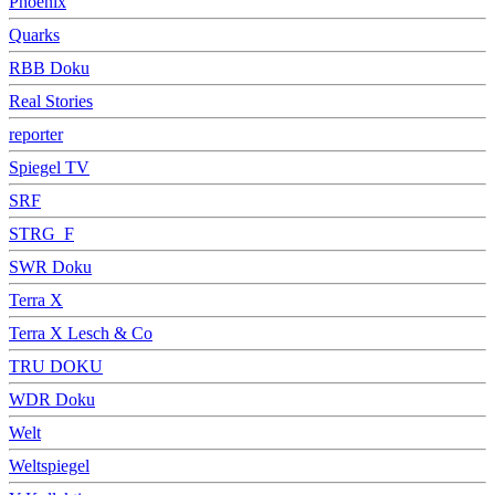
Phoenix
Quarks
RBB Doku
Real Stories
reporter
Spiegel TV
SRF
STRG_F
SWR Doku
Terra X
Terra X Lesch & Co
TRU DOKU
WDR Doku
Welt
Weltspiegel