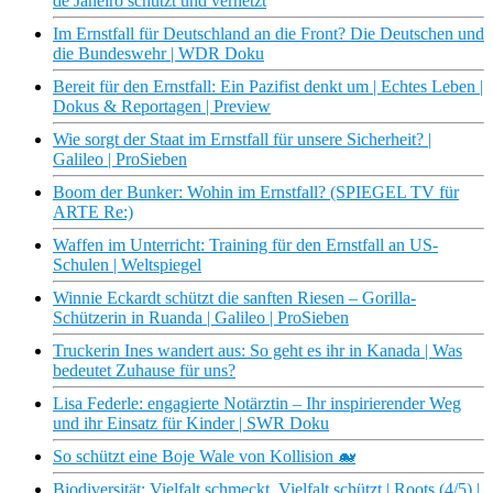
de Janeiro schützt und vernetzt
Im Ernstfall für Deutschland an die Front? Die Deutschen und
die Bundeswehr | WDR Doku
Bereit für den Ernstfall: Ein Pazifist denkt um | Echtes Leben |
Dokus & Reportagen | Preview
Wie sorgt der Staat im Ernstfall für unsere Sicherheit? |
Galileo | ProSieben
Boom der Bunker: Wohin im Ernstfall? (SPIEGEL TV für
ARTE Re:)
Waffen im Unterricht: Training für den Ernstfall an US-
Schulen | Weltspiegel
Winnie Eckardt schützt die sanften Riesen – Gorilla-
Schützerin in Ruanda | Galileo | ProSieben
Truckerin Ines wandert aus: So geht es ihr in Kanada | Was
bedeutet Zuhause für uns?
Lisa Federle: engagierte Notärztin – Ihr inspirierender Weg
und ihr Einsatz für Kinder | SWR Doku
So schützt eine Boje Wale von Kollision 🐋
Biodiversität: Vielfalt schmeckt, Vielfalt schützt | Roots (4/5) |