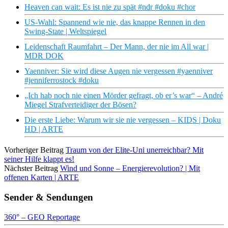
Heaven can wait: Es ist nie zu spät #ndr #doku #chor
US-Wahl: Spannend wie nie, das knappe Rennen in den
Swing-State | Weltspiegel
Leidenschaft Raumfahrt – Der Mann, der nie im All war |
MDR DOK
Yaenniver: Sie wird diese Augen nie vergessen #yaenniver
#jenniferrostock #doku
„Ich hab noch nie einen Mörder gefragt, ob er’s war“ – André
Miegel Strafverteidiger der Bösen?
Die erste Liebe: Warum wir sie nie vergessen – KIDS | Doku
HD | ARTE
Vorheriger Beitrag
Traum von der Elite-Uni unerreichbar? Mit
seiner Hilfe klappt es!
Nächster Beitrag
Wind und Sonne – Energierevolution? | Mit
offenen Karten | ARTE
Sender & Sendungen
360° – GEO Reportage