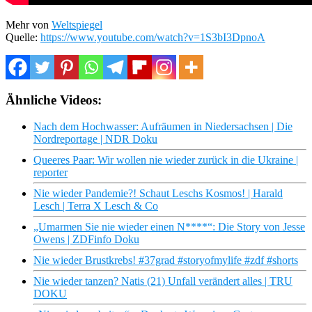
Mehr von
Weltspiegel
Quelle:
https://www.youtube.com/watch?v=1S3bI3DpnoA
Ähnliche Videos:
Nach dem Hochwasser: Aufräumen in Niedersachsen | Die
Nordreportage | NDR Doku
Queeres Paar: Wir wollen nie wieder zurück in die Ukraine |
reporter
Nie wieder Pandemie?! Schaut Leschs Kosmos! | Harald
Lesch | Terra X Lesch & Co
„Umarmen Sie nie wieder einen N****“: Die Story von Jesse
Owens | ZDFinfo Doku
Nie wieder Brustkrebs! #37grad #storyofmylife #zdf #shorts
Nie wieder tanzen? Natis (21) Unfall verändert alles | TRU
DOKU