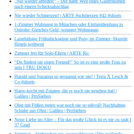
„Nie wieder arbeiten“ – Der harte Weg eines Gastronomen
nach einem Schicksalsschlag
Nie wieder Schmerzen! | ARTE #schmerzen #42 #shorts
1-Zimmer Wohnung in München oder Einfamilienhaus in
Ostrohe: Gleiches Geld, weniger Wohnraum
Langhälsige Frühstücksgäste und Pony im Zimmer: Skurrile
Hotels weltweit
Zimmer frei für Solo-Eltern | ARTE Re:
“Du findest nie einen Freund!” So ist es eine große Frau zu
sein I TRU DOKU
Harald und Suzanna so gespannt wie nie! | Terra X Lesch &
Co #shorts
Harro kocht mit Zutaten, die er noch nie gesehen hat! |
Galileo | ProSieben
Obst mit Füßen treten war noch nie so stilvoll! Nachhaltige
Schuhe aus Obst | Galileo | ProSieben
Neue Liebe im Alter – Für das große Glück ist es nie zu spät I
37 Grad
Vermisst – Verbrechen nie ausgeschlossen | Die quälende