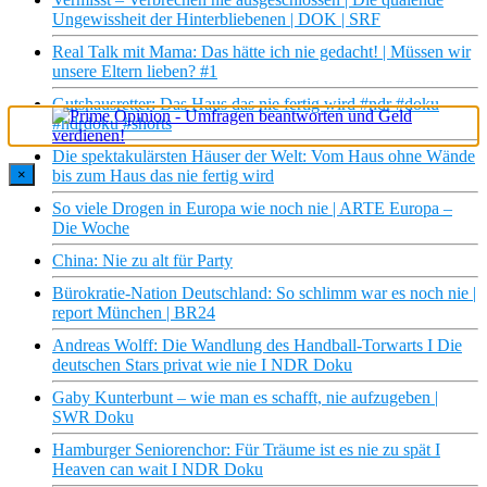
Ungewissheit der Hinterbliebenen | DOK | SRF
Real Talk mit Mama: Das hätte ich nie gedacht! | Müssen wir
unsere Eltern lieben? #1
Gutshausretter: Das Haus das nie fertig wird #ndr #doku
#ndrdoku #shorts
Die spektakulärsten Häuser der Welt: Vom Haus ohne Wände
×
bis zum Haus das nie fertig wird
So viele Drogen in Europa wie noch nie | ARTE Europa –
Die Woche
China: Nie zu alt für Party
Bürokratie-Nation Deutschland: So schlimm war es noch nie |
report München | BR24
Andreas Wolff: Die Wandlung des Handball-Torwarts I Die
deutschen Stars privat wie nie I NDR Doku
Gaby Kunterbunt – wie man es schafft, nie aufzugeben |
SWR Doku
Hamburger Seniorenchor: Für Träume ist es nie zu spät I
Heaven can wait I NDR Doku