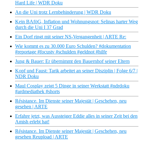
Hard Life | WDR Doku
An die Uni trotz Lernbehinderung | WDR Doku
Kein BAföG, Inflation und Wohnungsnot: Selinas harter Weg
durch die Uni I 37 Grad
Ein Dorf ringt mit seiner NS-Vergangenheit | ARTE Re:
Wie kommt es zu 30.000 Euro Schulden? #dokumentation
#reportage #focustv #schulden #geldnot #hilfe
Jung & Bauer: Er übernimmt den Bauernhof seiner Eltern
Kopf und Faust: Tarik arbeitet an seiner Disziplin | Folge 6/7 |
NDR Doku
Maul Cosplay zeigt 5 Dinge in seiner Werkstatt #ndrdoku
#ardmediathek #shorts
Résistance. Im Dienste seiner Majestät | Geschehen, neu
gesehen | ARTE
Erfahre jetzt, was Aussteiger Eddie alles in seiner Zeit bei den
Amish erlebt hat!
Résistance. Im Dienste seiner Majestät | Geschehen, neu
gesehen Reupload | ARTE