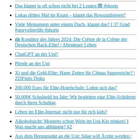
Das klappt ja oft schon nicht bei 2 Leuten 🙈 #shorts
Lukas drittes Mal im Knast – klappt das Resozialisieren?
Viele Meinungen unter einem Dach- klappt das? I 37 Grad
#storyofmylife #shorts
🍰 Konditor des Jahres 2024: Die Crème de la Crème der
Deutschen Back-Elite! | Abenteuer Leben
ChatGPT an der Uni?
Pferde an der Uni
Xi und die Geld-Elite: Harte Zeiten für Chinas Superreiche? |
ZDFinfo Doku
200.000 Euro für Elite-Hotelschule: Lohnt sich das?
50.000€ Schulgeld im Jahr: Wir begleiten eine Elite-Schülerin
durch ihren Schultag
Leben im Elite-Internat: nicht nur für rich kids?
Alkoholsucht: Morgens schon Wein im Uni-Klo trinken! I
Was macht uns abhängig? #2
Aus dem Brennpunkt an die Uni: Şilan will Ärztin werden |