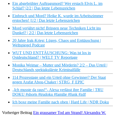
Ein abgebrühter Auftragsmord? Wer erstach Elvis L. im
Schlaf? |2/2 | Das letzte Lebenszeichen
Einbruch und Mord? Heike K. wurde im Arbeitszimmer
erstochen! |1/2 | Das letzte Lebenszeichen
Mord verjährt nicht! Bringen neue Techniken Licht ins
Dunkel? | 2/2 | Das letzte Lebenszeichen
20 Jahre Irak-Krieg: Lügen, Chaos und Enttäuschung |
Weltspiegel Podcast
WUT UND ENTTÄUSCHUNG: Was ist los in
Ostdeutschland? | WELT TV Reportage
Monika Weimar – Mutter und Mörderin? 2/2 – Das Urteil |
Deutschlands spektakulärste Kriminalfälle
114 Prozesstage und ein Urteil ohne Gewinner? Der Staat
gegen Arafat Abou-Chaker | STRG_F EPIC
„Ich musste da raus!“- Alexa verlässt ihre Familie | TRU
DOKU #shorts #trudoku #familie #funk #zdf
Ich boxe meine Familie nach oben | Hard Life | NDR Doku
Vorheriger Beitrag
Ein grausamer Tod am Strand! Alexandra W.