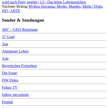
wird nach Party getötet | 1/2 | Das letzte Lebenszeichen
Nächster Beitrag
Mythos Havanna: Mojito, Mambo, Mafia | Doku
HD | ARTE
Sender & Sendungen
360° – GEO Reportage
37 Grad
3sat
Abenteuer Leben
Arte
Bayerisches Fernsehen
Die Frage
DW Doku
Fokus TV
follow me.reports
Frontal