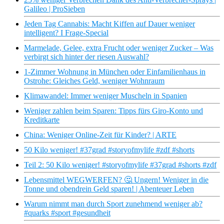
Galileo | ProSieben
Jeden Tag Cannabis: Macht Kiffen auf Dauer weniger
intelligent? I Frage-Special
Marmelade, Gelee, extra Frucht oder weniger Zucker – Was
verbirgt sich hinter der riesen Auswahl?
1-Zimmer Wohnung in München oder Einfamilienhaus in
Ostrohe: Gleiches Geld, weniger Wohnraum
Klimawandel: Immer weniger Muscheln in Spanien
Weniger zahlen beim Sparen: Tipps fürs Giro-Konto und
Kreditkarte
China: Weniger Online-Zeit für Kinder? | ARTE
50 Kilo weniger! #37grad #storyofmylife #zdf #shorts
Teil 2: 50 Kilo weniger! #storyofmylife #37grad #shorts #zdf
Lebensmittel WEGWERFEN? 🤔 Ungern! Weniger in die
Tonne und obendrein Geld sparen! | Abenteuer Leben
Warum nimmt man durch Sport zunehmend weniger ab?
#quarks #sport #gesundheit