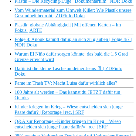
Plastik – Die Recycling-Lüge | Dokumentarfilm | NDR Doku
Vom Wundermaterial zum Umwelt-Killer: Wie Plastik unsere
Gesundheit bedroht | ZDFinfo Doku
Plastik: globale Abhängigkeit | Mit offenen Karten – Im
Fokus | ARTE
Folge 4: Anouk kämpft dafür, an sich zu glauben | Folge 4/7 |
NDR Doku
Warum El Niño dafür sorgen könnte, das bald die 1,5 Grad
Grenze erreicht wird
Dafür ist die kleine Tasche an deiner Jeans 👖 | ZDFinfo
Doku
Fame im Trash TV: Macht Luisa dafür wirklich alles?
100 Jahre alt werden – Das kannst du JETZT dafür tun |
Quarks
Kinder kriegen im Krieg – Wieso entscheiden sich junge
Paare dafür? | Reportage | rec. | SRF
Q&A zur Reportage «Kinder kriegen im Krieg – Wieso
entscheiden sich junge Paare dafür?» | rec. | SRF
25% weniger Verbrechen Dank des Anti-Verbrecher-Sprays |