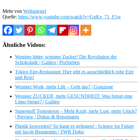
Mehr von
Weltspiegel
Quelle:
https://www.youtube.com/watch?v=GgKe_71_F1w
Ähnliche Videos:
Weniger bitter, weniger Zucker! Die Revolution der
Schokolade | Galileo | ProSieben
Tokios Eier-Restaurant: Hier gibt es ausschließlich rohe Eier
und Reis!
Weniger Work, mehr Life – Geht das? | Grauzone
Weniger ZUCKER, mehr GESUNDHEIT: Was bringt eine
Limo-Steuer? | Galileo
Superstoff Testosteron – Mehr Kraft, mehr Lust, mehr Glück?
| Preview | Dokus & Reportagen
Plastik loswerden? So kann es gelingen! | Science for Future
mit Jacob Beautemps | SWR Doku