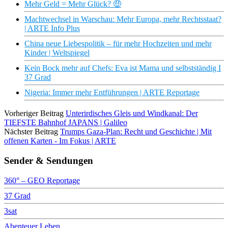
Mehr Geld = Mehr Glück? 🤑
Machtwechsel in Warschau: Mehr Europa, mehr Rechtsstaat?
| ARTE Info Plus
China neue Liebespolitik – für mehr Hochzeiten und mehr
Kinder | Weltspiegel
Kein Bock mehr auf Chefs: Eva ist Mama und selbstständig I
37 Grad
Nigeria: Immer mehr Entführungen | ARTE Reportage
Vorheriger Beitrag
Unterirdisches Gleis und Windkanal: Der
TIEFSTE Bahnhof JAPANS | Galileo
Nächster Beitrag
Trumps Gaza-Plan: Recht und Geschichte | Mit
offenen Karten - Im Fokus | ARTE
Sender & Sendungen
360° – GEO Reportage
37 Grad
3sat
Abenteuer Leben