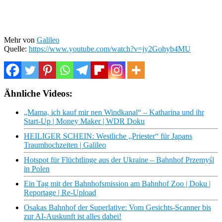
Mehr von
Galileo
Quelle:
https://www.youtube.com/watch?v=jy2Gohyb4MU
Ähnliche Videos:
„Mama, ich kauf mir nen Windkanal“ – Katharina und ihr
Start-Up | Money Maker | WDR Doku
HEILIGER SCHEIN: Westliche „Priester“ für Japans
Traumhochzeiten | Galileo
Hotspot für Flüchtlinge aus der Ukraine – Bahnhof Przemyśl
in Polen
Ein Tag mit der Bahnhofsmission am Bahnhof Zoo | Doku |
Reportage | Re-Upload
Osakas Bahnhof der Superlative: Vom Gesichts-Scanner bis
zur AI-Auskunft ist alles dabei!