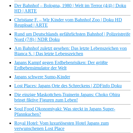
Der Bahnhof – Bologna, 1980 | Welt im Terror (4/4) | Doku
HD | ARTE
Christiane F. – Wir Kinder vom Bahnhof Zoo | Doku HD
Reupload | ARTE
Rund um Deutschlands gefährlichsten Bahnhof | Polizeistreife
Nord (7/8) | NDR Doku
Am Bahnhof zuletzt gesehen: Das letzte Lebenszeichen von
Bianca S. | Das letzte Lebenszeichen
Japans Kampf gegen Erdbebenrisiken: Der größte
Erdbebensimulator der Welt
Japans schwere Sumo-Kinder
Lost Places: Japans Orte des Schreckens | ZDFinfo Doku
Die einzige Maskottchen-Trainerin Japans: Choko Ohira
bringt fiktive Figuren zum Leben!
Soul Food Okonomiyaki: Was steckt in Japans Super-
Pfannkuchen?
Royal Hotel: Vom luxuriösesten Hotel Japans zum
verwunschenen Lost Place