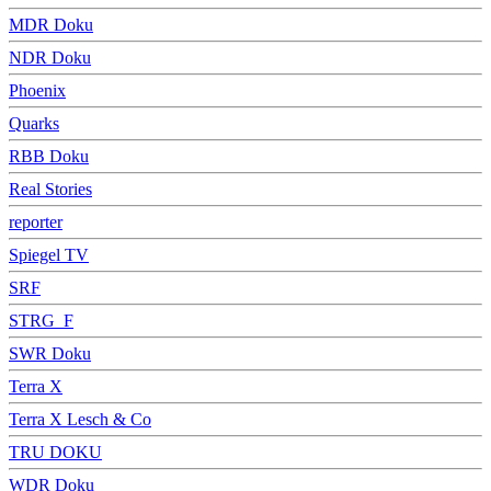
MDR Doku
NDR Doku
Phoenix
Quarks
RBB Doku
Real Stories
reporter
Spiegel TV
SRF
STRG_F
SWR Doku
Terra X
Terra X Lesch & Co
TRU DOKU
WDR Doku