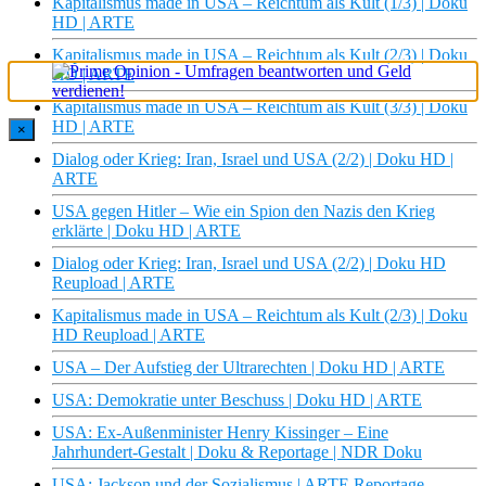
Kapitalismus made in USA – Reichtum als Kult (1/3) | Doku
HD | ARTE
Kapitalismus made in USA – Reichtum als Kult (2/3) | Doku
HD | ARTE
Kapitalismus made in USA – Reichtum als Kult (3/3) | Doku
HD | ARTE
×
Dialog oder Krieg: Iran, Israel und USA (2/2) | Doku HD |
ARTE
USA gegen Hitler – Wie ein Spion den Nazis den Krieg
erklärte | Doku HD | ARTE
Dialog oder Krieg: Iran, Israel und USA (2/2) | Doku HD
Reupload | ARTE
Kapitalismus made in USA – Reichtum als Kult (2/3) | Doku
HD Reupload | ARTE
USA – Der Aufstieg der Ultrarechten | Doku HD | ARTE
USA: Demokratie unter Beschuss | Doku HD | ARTE
USA: Ex-Außenminister Henry Kissinger – Eine
Jahrhundert-Gestalt | Doku & Reportage | NDR Doku
USA: Jackson und der Sozialismus | ARTE Reportage