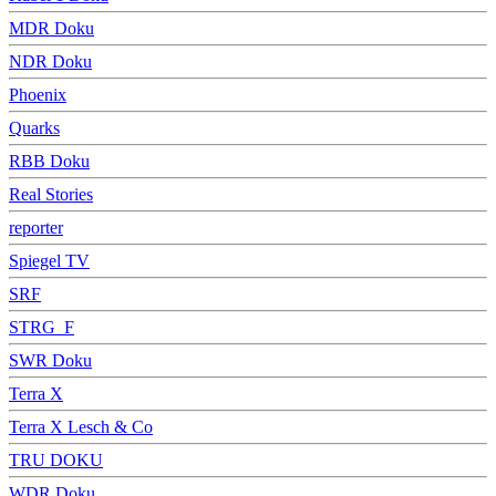
MDR Doku
NDR Doku
Phoenix
Quarks
RBB Doku
Real Stories
reporter
Spiegel TV
SRF
STRG_F
SWR Doku
Terra X
Terra X Lesch & Co
TRU DOKU
WDR Doku