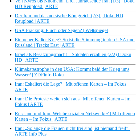
Von Kyros bis Khomeini. Drei Jahrtausende Iran (1/3) | Doku
HD Reupload | ARTE
Der Iran und das persische Königreich (2/3) | Doku HD
Reupload | ARTE
USA Fracking: Fluch oder Segen? | Weltspiegel
Ein neuer Kalter Krieg? So ist die Stimmung in den USA und
Russland | Tracks East | ARTE
Israel als Besatzungsmacht – Soldaten erzählen (2/2) | Doku
HD | ARTE
Klimakatastrophe in den USA: Kommt bald der Krieg ums
Wasser? | ZDFinfo Doku
Iran: Eskaliert die Lage? | Mit offenen Karten – Im Fokus |
ARTE
Iran: Die Proteste weiten sich aus | Mit offenen Karten – Im
Fokus | ARTE
Russland und Iran: Welche sozialen Netzwerke? | Mit offenen
Karten – Im Fokus | ARTE
Iran: „Solange die Frauen nicht frei sind, ist niemand frei!“ |
ARTE Info Plus