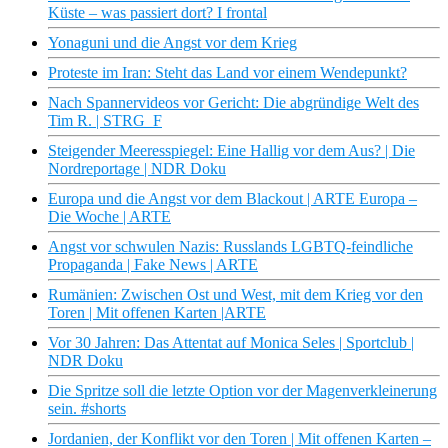
Küste – was passiert dort? I frontal
Yonaguni und die Angst vor dem Krieg
Proteste im Iran: Steht das Land vor einem Wendepunkt?
Nach Spannervideos vor Gericht: Die abgründige Welt des
Tim R. | STRG_F
Steigender Meeresspiegel: Eine Hallig vor dem Aus? | Die
Nordreportage | NDR Doku
Europa und die Angst vor dem Blackout | ARTE Europa –
Die Woche | ARTE
Angst vor schwulen Nazis: Russlands LGBTQ-feindliche
Propaganda | Fake News | ARTE
Rumänien: Zwischen Ost und West, mit dem Krieg vor den
Toren | Mit offenen Karten |ARTE
Vor 30 Jahren: Das Attentat auf Monica Seles | Sportclub |
NDR Doku
Die Spritze soll die letzte Option vor der Magenverkleinerung
sein. #shorts
Jordanien, der Konflikt vor den Toren | Mit offenen Karten –