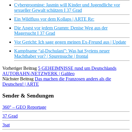
Cybergrooming: Jasmin will Kinder und Jugendliche vor
sexueller Gewalt schützen I 37 Grad
Ein Wildfluss vor dem Kollaps | ARTE Re:
Die Angst vor jedem Gramm: Denise Weg aus der
Magersucht I 37 Grad
Vor Gericht: Ich sage gegen meinen Ex-Freund aus | Update
Kampfname “al-Dschulani”: Was hat Syriens neuer
Machthaber vor? | Spurensuche | frontal
Vorheriger Beitrag
5 GEHEIMNISSE rund um Deutschlands
AUTOBAHN-NETZWERK | Galileo
Nächster Beitrag
Das machen die Franzosen anders als die
Deutschen! | ARTE
Sender & Sendungen
360° – GEO Reportage
37 Grad
3sat