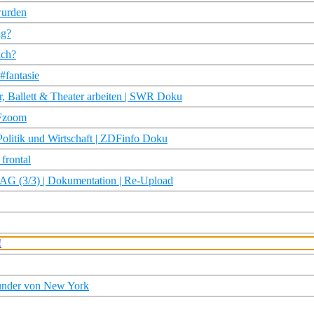
wurden
ng?
lch?
#fantasie
r, Ballett & Theater arbeiten | SWR Doku
DFzoom
olitik und Wirtschaft | ZDFinfo Doku
frontal
3/3) | Dokumentation | Re-Upload
Wunder von New York