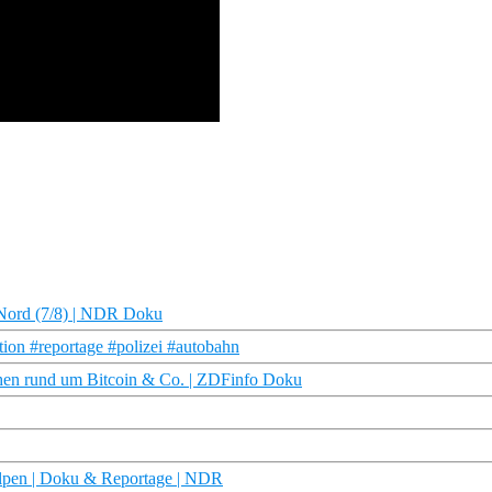
e Nord (7/8) | NDR Doku
ion #reportage #polizei #autobahn
hen rund um Bitcoin & Co. | ZDFinfo Doku
lpen | Doku & Reportage | NDR