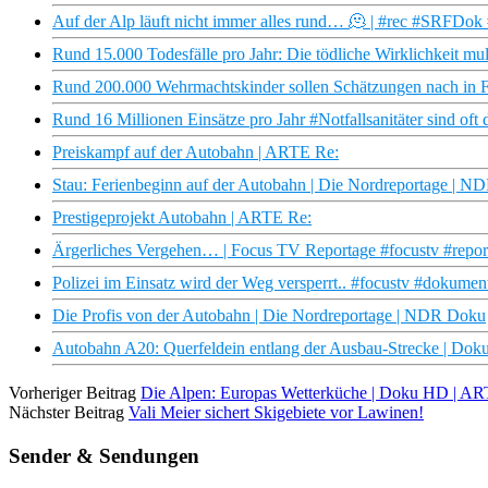
Auf der Alp läuft nicht immer alles rund… 🫠 | #rec #SRFDok
Rund 15.000 Todesfälle pro Jahr: Die tödliche Wirklichkeit mul
Rund 200.000 Wehrmachtskinder sollen Schätzungen nach in F
Rund 16 Millionen Einsätze pro Jahr #Notfallsanitäter sind oft 
Preiskampf auf der Autobahn | ARTE Re:
Stau: Ferienbeginn auf der Autobahn | Die Nordreportage | 
Prestigeprojekt Autobahn | ARTE Re:
Ärgerliches Vergehen… | Focus TV Reportage #focustv #repor
Polizei im Einsatz wird der Weg versperrt.. #focustv #dokumen
Die Profis von der Autobahn | Die Nordreportage | NDR Doku
Autobahn A20: Querfeldein entlang der Ausbau-Strecke | Dok
Vorheriger Beitrag
Die Alpen: Europas Wetterküche | Doku HD | A
Nächster Beitrag
Vali Meier sichert Skigebiete vor Lawinen!
Sender & Sendungen