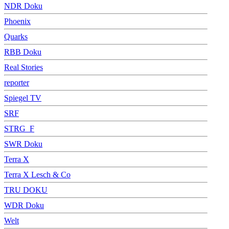
NDR Doku
Phoenix
Quarks
RBB Doku
Real Stories
reporter
Spiegel TV
SRF
STRG_F
SWR Doku
Terra X
Terra X Lesch & Co
TRU DOKU
WDR Doku
Welt