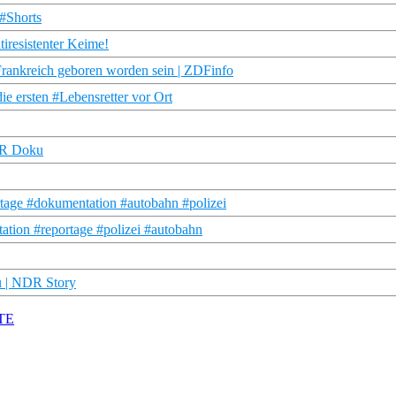
 #Shorts
tiresistenter Keime!
rankreich geboren worden sein | ZDFinfo
die ersten #Lebensretter vor Ort
NDR Doku
tage #dokumentation #autobahn #polizei
tation #reportage #polizei #autobahn
u | NDR Story
RTE