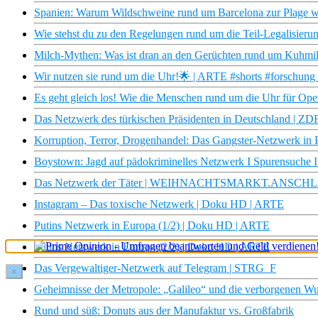
Spanien: Warum Wildschweine rund um Barcelona zur Plage 
Wie stehst du zu den Regelungen rund um die Teil-Legalisieru
Milch-Mythen: Was ist dran an den Gerüchten rund um Kuhmi
Wir nutzen sie rund um die Uhr!🌟 | ARTE #shorts #forschung 
Es geht gleich los! Wie die Menschen rund um die Uhr für Ope
Das Netzwerk des türkischen Präsidenten in Deutschland | Z
Korruption, Terror, Drogenhandel: Das Gangster-Netzwerk in P
Boystown: Jagd auf pädokriminelles Netzwerk I Spurensuche I 
Das Netzwerk der Täter | WEIHNACHTSMARKT.ANSCHLAG (
Instagram – Das toxische Netzwerk | Doku HD | ARTE
Putins Netzwerk in Europa (1/2) | Doku HD | ARTE
Putins Netzwerk in Europa (2/2) | Doku HD | ARTE
Das Vergewaltiger-Netzwerk auf Telegram | STRG_F
×
Geheimnisse der Metropole: „Galileo“ und die verborgenen 
Rund und süß: Donuts aus der Manufaktur vs. Großfabrik