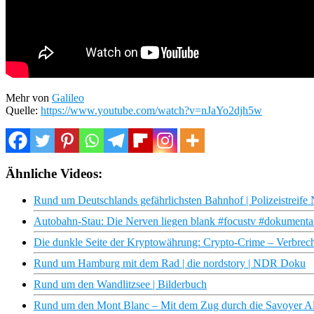
Mehr von
Galileo
Quelle:
https://www.youtube.com/watch?v=nJaYo2djh5w
Ähnliche Videos:
Rund um Deutschlands gefährlichsten Bahnhof | Polizeistreif
Autobahn-Stau: Die Nerven liegen blank #focustv #dokumentat
Die dunkle Seite der Kryptowährung: Crypto-Crime – Verbrec
Rund um Hamburg mit dem Rad | die nordstory | NDR Doku
Rund um den Wandlitzsee | Bilderbuch
Rund um den Mont Blanc – Mit dem Zug durch die Savoyer A