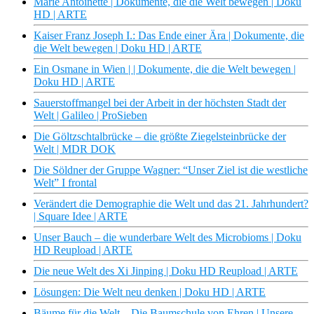
Marie Antoinette | Dokumente, die die Welt bewegen | Doku
HD | ARTE
Kaiser Franz Joseph I.: Das Ende einer Ära | Dokumente, die
die Welt bewegen | Doku HD | ARTE
Ein Osmane in Wien | | Dokumente, die die Welt bewegen |
Doku HD | ARTE
Sauerstoffmangel bei der Arbeit in der höchsten Stadt der
Welt | Galileo | ProSieben
Die Göltzschtalbrücke – die größte Ziegelsteinbrücke der
Welt | MDR DOK
Die Söldner der Gruppe Wagner: “Unser Ziel ist die westliche
Welt” I frontal
Verändert die Demographie die Welt und das 21. Jahrhundert?
| Square Idee | ARTE
Unser Bauch – die wunderbare Welt des Microbioms | Doku
HD Reupload | ARTE
Die neue Welt des Xi Jinping | Doku HD Reupload | ARTE
Lösungen: Die Welt neu denken | Doku HD | ARTE
Bäume für die Welt – Die Baumschule von Ehren | Unsere