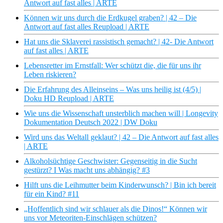
Antwort auf fast alles | ARTE
Können wir uns durch die Erdkugel graben? | 42 – Die
Antwort auf fast alles Reupload | ARTE
Hat uns die Sklaverei rassistisch gemacht? | 42- Die Antwort
auf fast alles | ARTE
Lebensretter im Ernstfall: Wer schützt die, die für uns ihr
Leben riskieren?
Die Erfahrung des Alleinseins – Was uns heilig ist (4/5) |
Doku HD Reupload | ARTE
Wie uns die Wissenschaft unsterblich machen will | Longevity
Dokumentation Deutsch 2022 | DW Doku
Wird uns das Weltall geklaut? | 42 – Die Antwort auf fast alles
| ARTE
Alkoholsüchtige Geschwister: Gegenseitig in die Sucht
gestürzt? I Was macht uns abhängig? #3
Hilft uns die Leihmutter beim Kinderwunsch? | Bin ich bereit
für ein Kind? #11
„Hoffentlich sind wir schlauer als die Dinos!“ Können wir
uns vor Meteoriten-Einschlägen schützen?