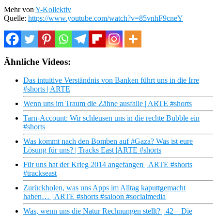
Mehr von
Y-Kollektiv
Quelle:
https://www.youtube.com/watch?v=85vnhF9cneY
Ähnliche Videos:
Das intuitive Verständnis von Banken führt uns in die Irre
#shorts | ARTE
Wenn uns im Traum die Zähne ausfalle | ARTE #shorts
Tarn-Account: Wir schleusen uns in die rechte Bubble ein
#shorts
Was kommt nach den Bomben auf #Gaza? Was ist eure
Lösung für uns? | Tracks East |ARTE #shorts
Für uns hat der Krieg 2014 angefangen | ARTE #shorts
#trackseast
Zurückholen, was uns Apps im Alltag kaputtgemacht
haben… | ARTE #shorts #saloon #socialmedia
Was, wenn uns die Natur Rechnungen stellt? | 42 – Die