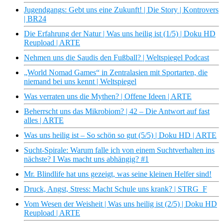
Jugendgangs: Gebt uns eine Zukunft! | Die Story | Kontrovers
| BR24
Die Erfahrung der Natur | Was uns heilig ist (1/5) | Doku HD
Reupload | ARTE
Nehmen uns die Saudis den Fußball? | Weltspiegel Podcast
„World Nomad Games“ in Zentralasien mit Sportarten, die
niemand bei uns kennt | Weltspiegel
Was verraten uns die Mythen? | Offene Ideen | ARTE
Beherrscht uns das Mikrobiom? | 42 – Die Antwort auf fast
alles | ARTE
Was uns heilig ist – So schön so gut (5/5) | Doku HD | ARTE
Sucht-Spirale: Warum falle ich von einem Suchtverhalten ins
nächste? I Was macht uns abhängig? #1
Mr. Blindlife hat uns gezeigt, was seine kleinen Helfer sind!
Druck, Angst, Stress: Macht Schule uns krank? | STRG_F
Vom Wesen der Weisheit | Was uns heilig ist (2/5) | Doku HD
Reupload | ARTE