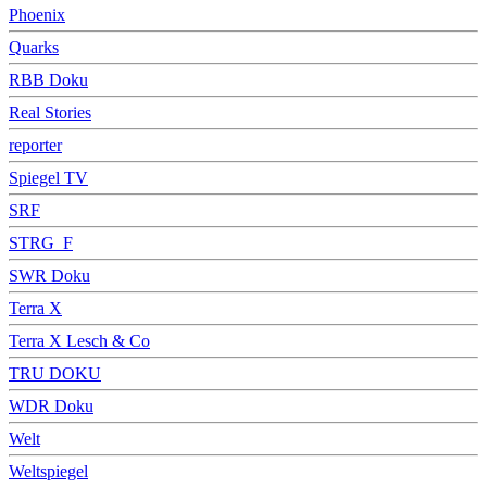
Phoenix
Quarks
RBB Doku
Real Stories
reporter
Spiegel TV
SRF
STRG_F
SWR Doku
Terra X
Terra X Lesch & Co
TRU DOKU
WDR Doku
Welt
Weltspiegel