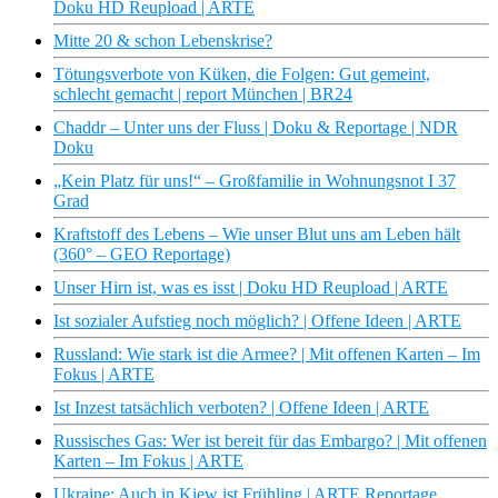
Doku HD Reupload | ARTE
Mitte 20 & schon Lebenskrise?
Tötungsverbote von Küken, die Folgen: Gut gemeint,
schlecht gemacht | report München | BR24
Chaddr – Unter uns der Fluss | Doku & Reportage | NDR
Doku
„Kein Platz für uns!“ – Großfamilie in Wohnungsnot I 37
Grad
Kraftstoff des Lebens – Wie unser Blut uns am Leben hält
(360° – GEO Reportage)
Unser Hirn ist, was es isst | Doku HD Reupload | ARTE
Ist sozialer Aufstieg noch möglich? | Offene Ideen | ARTE
Russland: Wie stark ist die Armee? | Mit offenen Karten – Im
Fokus | ARTE
Ist Inzest tatsächlich verboten? | Offene Ideen | ARTE
Russisches Gas: Wer ist bereit für das Embargo? | Mit offenen
Karten – Im Fokus | ARTE
Ukraine: Auch in Kiew ist Frühling | ARTE Reportage