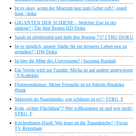
Ist es okay, wenn der Muezzin laut zum Gebet ruft? | engel
fragt | doku
GIGANTEN DER SCHIENE – Welcher Zug ist der
stärkste? | Die fünf Besten HD Doku
Sarah ist objektophil und liebt ihre Boeing 737 I TRU DOKU
Ist es möglich, unsere Städte für ein besseres Leben neu zu
gestalten? | DW Doku
Ist hier die Mitte des Universums? | Suzanna Randall
Ein Verein wird zur Familie: Micha ist auf andere angewiesen
| Y-Kollektiv
Flugzeugabsturz: Meine Freundin ist tot #shorts #trudoku
#funk
Sklaverei im Nagelstudio: wie schlimm ist es? | STRG_F
Kein „echter Flüchtling“? Wer willkommen ist und wer nicht |
STRG_F
Küchenbauer-Duell: Wie teuer ist die Traumküche? | Focus
TV Reportage