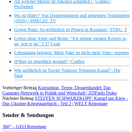
Ab welcher Menge ist Alkohol schädlich? | Galileo |
ProSieben
Wo ist Hitler? Von Doppelgängern und geheimen Tonbändern
(2010) | SPIEGEL TV
Gegen Putin: So gefährlich ist Protest in Russland | STRG_F
Leben ohne Arme und Beine: “Ich nehme meinen Körper so
an, wie er ist.” I 37 Grad
Lebenslang belogen: Mein Vater ist nicht mein Vater | reporter
🍺Bier ist eigentlich gesund? | Galileo
Wie gefährlich ist Xavier Naidoos Telegram-Kanal? | Die
Spur
Vorheriger Beitrag
Korruption, Terror, Drogenhandel: Das
Gangster-Netzwerk in Politik und Wirtschaft | ZDFinfo Doku
Nächster Beitrag
STEFFEN SCHWARZKOPF: Kampf um Kiew -
Das Ukraine-Kriegstagebuch - Teil 2 | WELT Reportage
Sender & Sendungen
360° – GEO Reportage